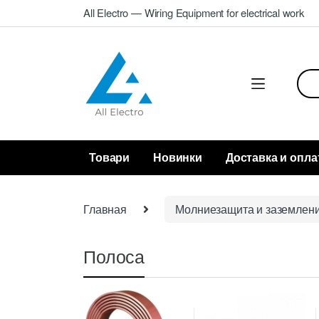
Skip
Skip
All Electro — Wiring Equipment for electrical work
to
to
navigation
content
Sea
for:
Товари
Новинки
Доставка и опла
Главная
Молниезащита и заземлен
Полоса