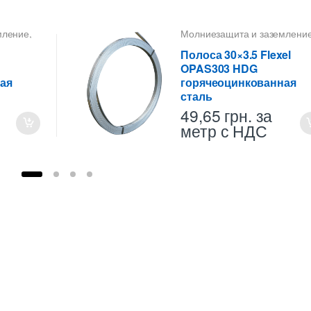
мление
,
Молниезащита и заземлени
Полоса
,
Полоса 30X3,5
,
Проводники
Полоса 30×3.5 Flexel
OPAS303 HDG
ая
горячеоцинкованная
сталь
49,65
грн.
за
метр с НДС