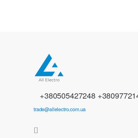
a
n
d
s
C
a
r
+380505427248 +38097721
o
trade@allelectro.com.ua
u
s