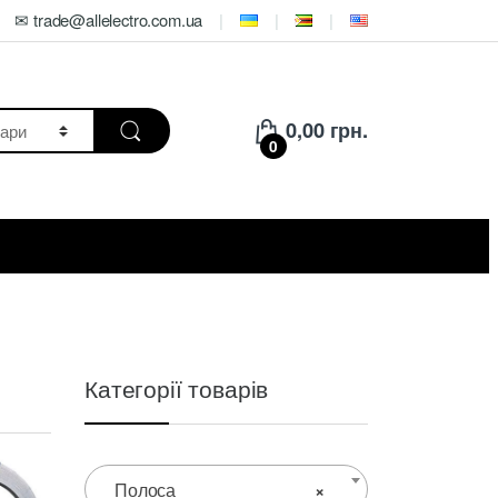
✉ trade@allelectro.com.ua
0,00
грн.
0
Категорії товарів
Полоса
×