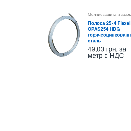
Молниезащита и зазе
Полоса
,
Полоса 25X4
,
Проводники
Полоса 25×4 Flexel
OPAS254 HDG
горячеоцинкованн
сталь
49,03
грн.
за
метр с НДС