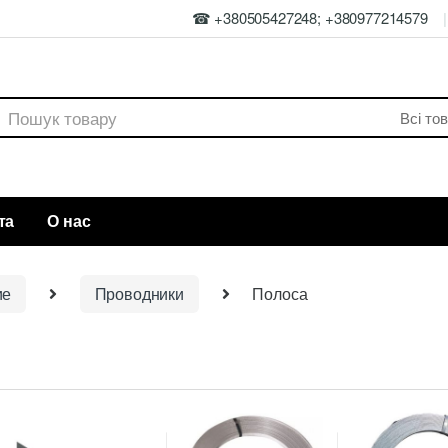
☎ +380505427248; +380977214579
rch
та
О нас
ие
Проводники
Полоса