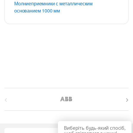
Молниеприемники с металлическим
основанием 1000 мм
B
r
a
Виберіть будь-який спосіб,