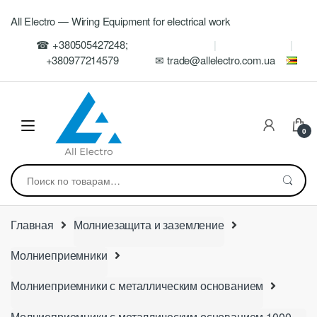
Skip
Skip
All Electro — Wiring Equipment for electrical work
to
to
navigation
content
☎ +380505427248;
+380977214579
✉ trade@allelectro.com.ua
0
Искать:
Главная
Молниезащита и заземление
Молниеприемники
Молниеприемники с металлическим основанием
Молниеприемники с металлическим основанием 1000