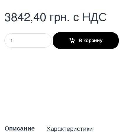
3842,40
грн.
с НДС
Q
В корзину
u
a
n
t
i
t
y
Описание
Характеристики