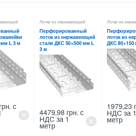
жавеющей
Лотки из нержавеющей
Лотки из нер
стали
,
Лотки металлические
стали
высотой 50 мм
ованный
Перфорированный
Перфориро
ержавейки
лоток из нержавеющей
лоток из не
 мм L 3 м
стали ДКС 50×500 мм L
ДКС 80×150 
3 м
грн.
с
1979,23
4479,98
грн.
с
1
НДС
за 
НДС
за 1
метр
метр