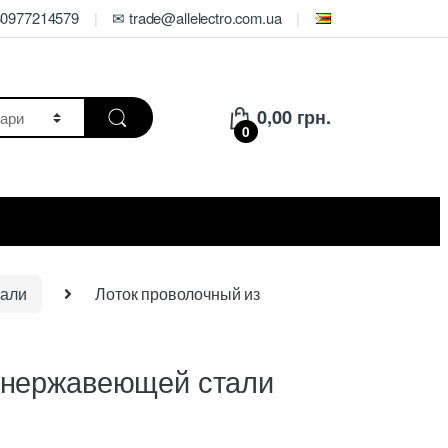
80977214579
✉ trade@allelectro.com.ua
0,00
грн.
0
тали
Лоток проволочный из
з нержавеющей стали