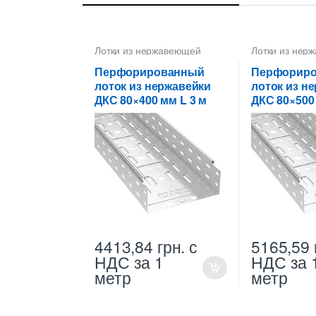
Лотки из нержавеющей
Лотки из нер
стали
стали
Перфорированный
Перфорир
лоток из нержавейки
лоток из н
ДКС 80×400 мм L 3 м
ДКС 80×500
4413,84
грн.
с
5165,59
НДС
за 1
НДС
за 
метр
метр