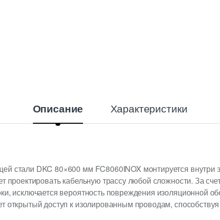
y
Характеристики
Описание
ей стали DKC 80×600 мм FC8060INOX монтируется внутри з
ет проектировать кабельную трассу любой сложности. За сче
оки, исключается вероятность повреждения изоляционной об
ет открытый доступ к изолированным проводам, способству