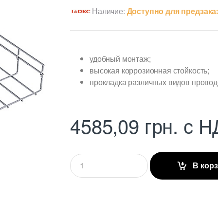
Наличие:
Доступно для предзака
удобный монтаж;
высокая коррозионная стойкость;
прокладка различных видов проводо
4585,09
грн.
с Н
Q
В кор
u
a
n
t
i
t