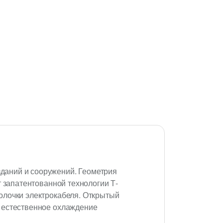
даний и сооружений. Геометрия
т запатентованной технологии Т-
олочки электрокабеля. Открытый
я естественное охлаждение