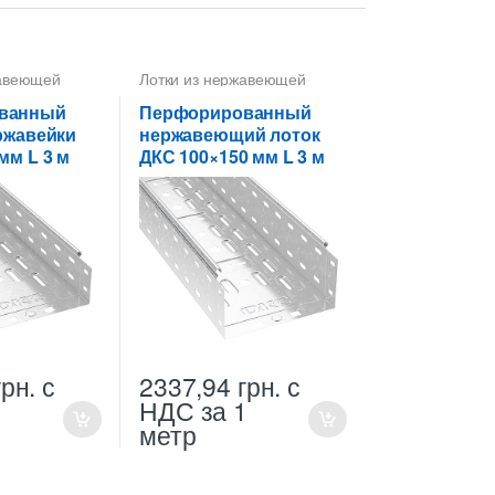
жавеющей
Лотки из нержавеющей
стали
ванный
Перфорированный
ржавейки
нержавеющий лоток
мм L 3 м
ДКС 100×150 мм L 3 м
грн.
с
2337,94
грн.
с
1
НДС
за 1
метр