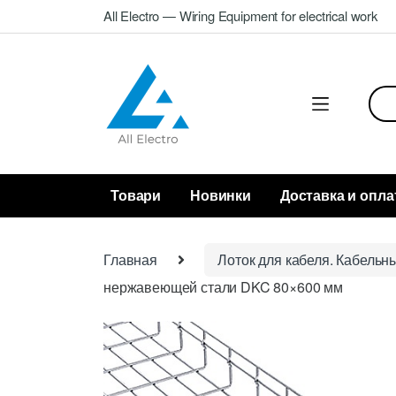
Skip
Skip
All Electro — Wiring Equipment for electrical work
to
to
navigation
content
Sea
for:
Товари
Новинки
Доставка и опла
Главная
Лоток для кабеля. Кабельн
нержавеющей стали DKC 80×600 мм