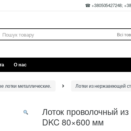
☎ +380505427248; +3
rch
та
О нас
ые лотки металлические.
Лотки из нержавеющей с
Лоток проволочный и
DKC 80×600 мм