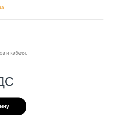
за
в и кабеля.
ДС
зину