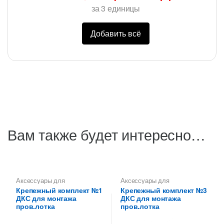
за
3
единицы
Добавить всё
Вам также будет интересно…
Аксессуары для
Аксессуары для
металлических лотков
,
металлических лотков
,
Крепежный комплект №1
Крепежный комплект №3
Крепежи для проволочных
Крепежи для проволочных
ДКС для монтажа
ДКС для монтажа
лотков
лотков
пров.лотка
пров.лотка