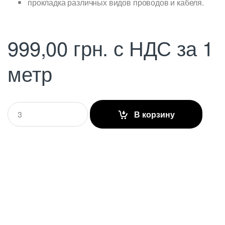
прокладка различных видов проводов и кабеля.
999,00
грн.
с НДС
за 1
метр
Q
В корзину
u
a
n
t
i
t
y