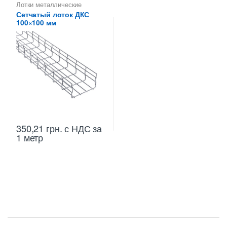
Лотки металлические
высотой 100 мм
,
Лотки
Сетчатый лоток ДКС
проволочные ДКС
,
100×100 мм
Проволочные лотки высотой
100 мм
,
Проволочные лотки
для кабеля
350,21
грн.
с НДС
за
1 метр