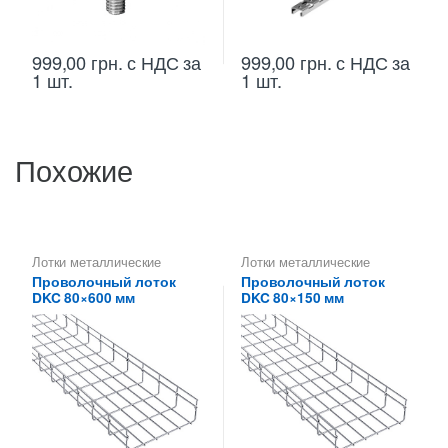
999,00
грн.
с НДС
за
999,00
грн.
с НДС
за
1 шт.
1 шт.
Похожие
Лотки металлические
Лотки металлические
высотой 80 мм
,
Лотки
высотой 80 мм
,
Лотки
Проволочный лоток
Проволочный лоток
проволочные ДКС
,
проволочные ДКС
,
DKC 80×600 мм
DKC 80×150 мм
Проволочные лотки высотой
Проволочные лотки высотой
80 мм
,
Проволочные лотки
80 мм
,
Проволочные лотки
для кабеля
для кабеля