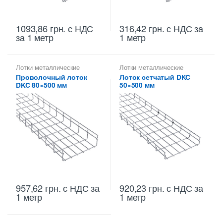
1093,86
грн.
с НДС
316,42
грн.
с НДС
за
за 1 метр
1 метр
Лотки металлические
Лотки металлические
высотой 80 мм
,
Лотки
высотой 50 мм
,
Лотки
Проволочный лоток
Лоток сетчатый DKC
проволочные ДКС
,
проволочные ДКС
,
DKC 80×500 мм
50×500 мм
Проволочные лотки высотой
Проволочные лотки высотой
80 мм
,
Проволочные лотки
50 мм
,
Проволочные лотки
для кабеля
для кабеля
957,62
грн.
с НДС
за
920,23
грн.
с НДС
за
1 метр
1 метр