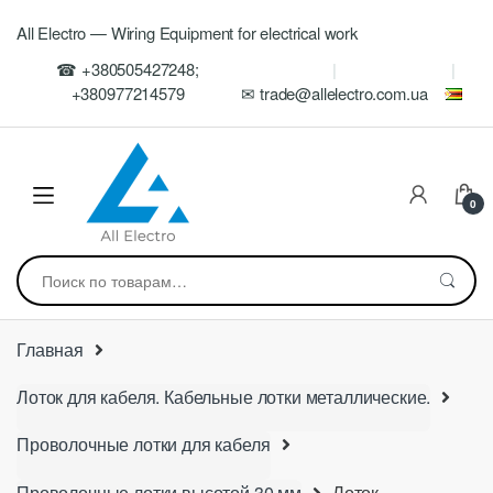
Skip
Skip
All Electro — Wiring Equipment for electrical work
to
to
navigation
content
☎ +380505427248;
+380977214579
✉ trade@allelectro.com.ua
0
Искать:
Главная
Лоток для кабеля. Кабельные лотки металлические.
Проволочные лотки для кабеля
Проволочные лотки высотой 30 мм
Лоток