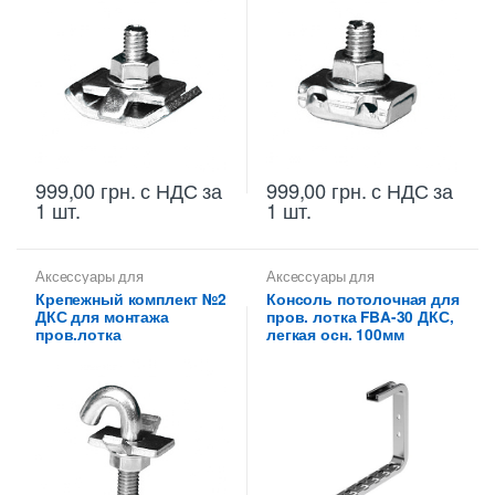
999,00
грн.
с НДС
за
999,00
грн.
с НДС
за
1 шт.
1 шт.
Аксессуары для
Аксессуары для
металлических лотков
,
металлических лотков
,
Крепежный комплект №2
Консоль потолочная для
Крепежи для проволочных
Консоли для сетчатых
ДКС для монтажа
пров. лотка FBA-30 ДКС,
лотков
лотков
пров.лотка
легкая осн. 100мм