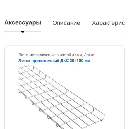
Аксессуары
Описание
Характерист
Лотки металлические высотой 30 мм
,
Лотки
проволочные ДКС
,
Проволочные лотки высотой 30
Лоток проволочный ДКС 30×100 мм
мм
,
Проволочные лотки для кабеля