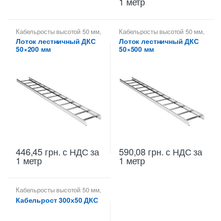
1 метр
Кабельросты высотой 50 мм
,
Кабельросты высотой 50 мм
,
Лотки лестничные ДКС
,
Лотки лестничные ДКС
,
Лоток лестничный ДКС
Лоток лестничный ДКС
Металлические огнеупорные
Металлические огнеупорные
50×200 мм
50×500 мм
лотки
лотки
446,45
грн.
с НДС
за
590,08
грн.
с НДС
за
1 метр
1 метр
Кабельросты высотой 50 мм
,
Лотки лестничные ДКС
,
Кабельрост 300х50 ДКС
Металлические огнеупорные
лотки