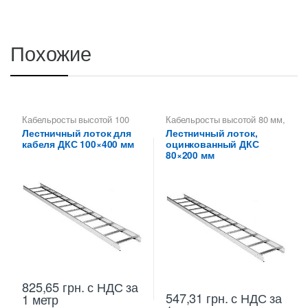
Похожие
Кабельросты высотой 100
Кабельросты высотой 80 мм
,
мм
,
Лотки лестничные ДКС
,
Лотки лестничные ДКС
,
Лестничный лоток для
Лестничный лоток,
Лотки металлические
Лотки металлические
кабеля ДКС 100×400 мм
оцинкованный ДКС
высотой 100 мм
,
высотой 80 мм
,
Металлические огнеупорные
Металлические огнеупорные
80×200 мм
лотки
лотки
825,65
грн.
с НДС
за
547,31
грн.
с НДС
за
1 метр