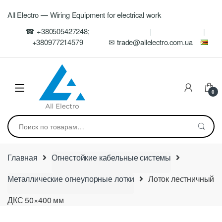
Skip
Skip
All Electro — Wiring Equipment for electrical work
to
to
navigation
content
☎ +380505427248;
+380977214579
✉ trade@allelectro.com.ua
0
Искать:
Главная
Огнестойкие кабельные системы
Металлические огнеупорные лотки
Лоток лестничный
ДКС 50×400 мм