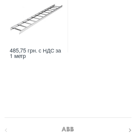
485,75
грн.
с НДС
за
1 метр
B