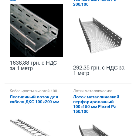
200/100
1638,88
грн.
с НДС
292,35
грн.
с НДС
за
за 1 метр
1 метр
Кабельросты высотой 100
Лотки металлические
мм
,
Лотки лестничные ДКС
,
высотой 100 мм
,
Лестничный лоток для
Лоток металлический
Лотки металлические
Перфорированные лотки
кабеля ДКС 100×200 мм
перфорированный
высотой 100 мм
,
высотой 100 мм
Металлические огнеупорные
100×150 мм Flexel Pz
лотки
150/100