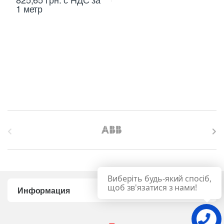
1 метр
B
r
a
Виберіть будь-який спосіб,
n
щоб зв'язатися з нами!
Информация
d