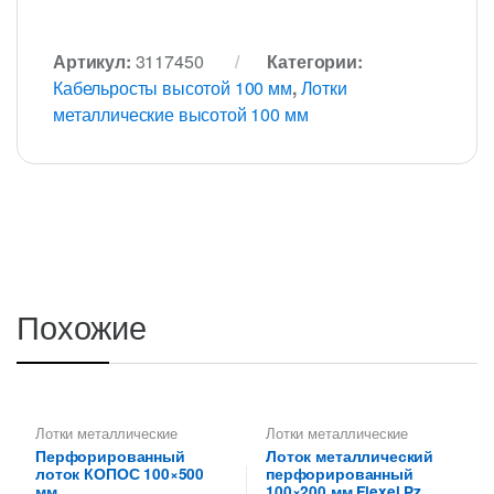
Артикул:
3117450
Категории:
Кабельросты высотой 100 мм
,
Лотки
металлические высотой 100 мм
Похожие
Лотки металлические
Лотки металлические
высотой 100 мм
,
высотой 100 мм
,
Перфорированный
Лоток металлический
Металлические огнеупорные
Перфорированные лотки
лоток КОПОС 100×500
перфорированный
лотки
,
Перфорированные
высотой 100 мм
лотки высотой 100 мм
мм
100×200 мм Flexel Pz