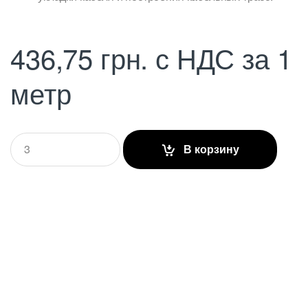
436,75
грн.
с НДС
за 1
метр
Q
В корзину
u
a
n
t
i
t
y