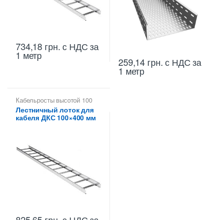
734,18
грн.
с НДС
за
1 метр
259,14
грн.
с НДС
за
1 метр
Кабельросты высотой 100
мм
,
Лотки лестничные ДКС
,
Лестничный лоток для
Лотки металлические
кабеля ДКС 100×400 мм
высотой 100 мм
,
Металлические огнеупорные
лотки
825,65
грн.
с НДС
за