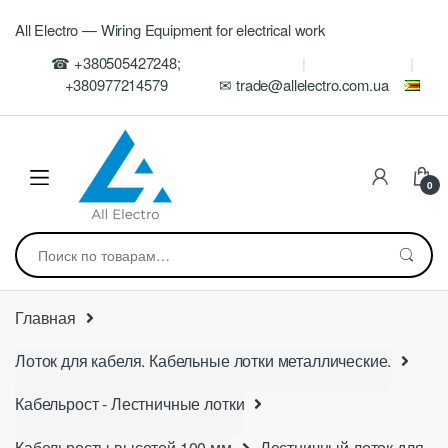
Skip
Skip
All Electro — Wiring Equipment for electrical work
to
to
navigation
content
☎ +380505427248;
+380977214579
✉ trade@allelectro.com.ua
0
Искать:
Главная
Лоток для кабеля. Кабельные лотки металлические.
Кабельрост - Лестничные лотки
Кабельросты высотой 100 мм
Лестничный лоток для