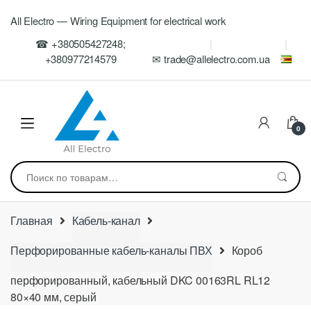
Skip
Skip
All Electro — Wiring Equipment for electrical work
to
to
navigation
content
☎ +380505427248;
+380977214579
✉ trade@allelectro.com.ua
0
Искать:
Главная
Кабель-канал
Перфорированные кабель-каналы ПВХ
Короб
перфорированный, кабельный DKC 00163RL RL12
80×40 мм, серый