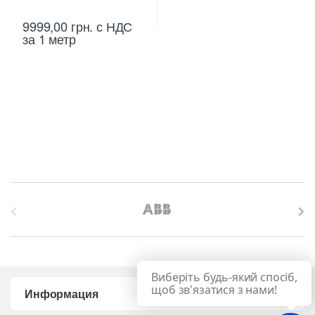
9999,00
грн.
с НДС
за 1 метр
B
r
a
Виберіть будь-який спосіб,
n
щоб зв'язатися з нами!
Информация