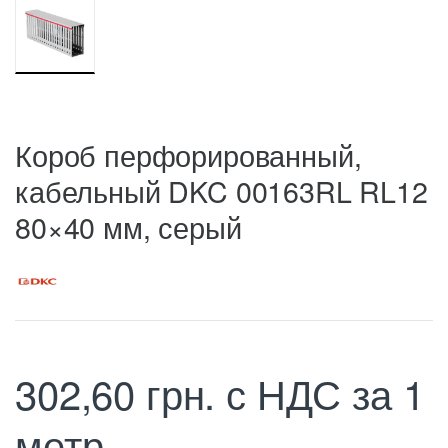
Короб перфорированный,
кабельный DKC 00163RL RL12
80×40 мм, серый
302,60
грн.
с НДС
за 1
метр