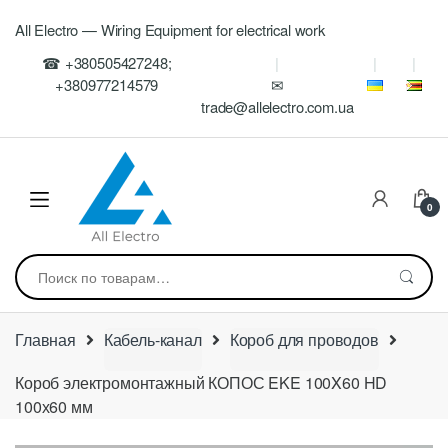
Skip
Skip
All Electro — Wiring Equipment for electrical work
to
to
navigation
content
☎ +380505427248;
+380977214579
✉
trade@allelectro.com.ua
0
Искать:
Главная
Кабель-канал
Короб для проводов
Короб электромонтажный КОПОС EKE 100X60 HD
100х60 мм