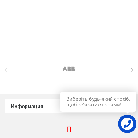
B
r
a
Виберіть будь-який спосіб,
n
щоб зв'язатися з нами!
Информация
d
s