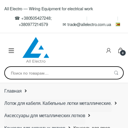
Skip
Skip
All Electro — Wiring Equipment for electrical work
to
to
navigation
content
☎ +380505427248;
+380977214579
✉ trade@allelectro.com.ua
0
Искать:
Главная
Лоток для кабеля. Кабельные лотки металлические.
Аксессуары для металлических лотков
Консоли для сетчатых лотков
Консоль для пров.