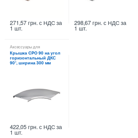
271,57
грн.
с НДС
за
298,67
грн.
с НДС
за
1 шт.
1 шт.
Аксессуары для
металлических лотков
,
Крышка CPO 90 на угол
Крышки на повороты,
горизонтальный ДКС
ответвители
90°, ширина 300 мм
422,05
грн.
с НДС
за
1 шт.