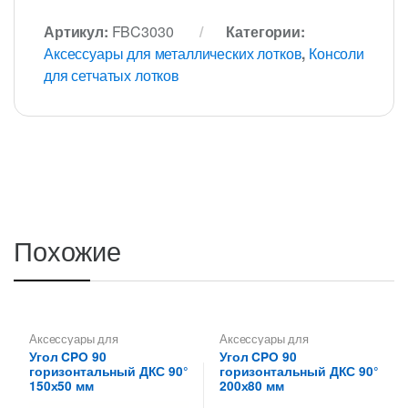
Артикул:
FBC3030
Категории:
Аксессуары для металлических лотков
,
Консоли
для сетчатых лотков
Похожие
Аксессуары для
Аксессуары для
металлических лотков
,
Углы
металлических лотков
,
Углы
Угол CPO 90
Угол CPO 90
для цельных,
для цельных,
горизонтальный ДКС 90°
горизонтальный ДКС 90°
перфорированных лотков
перфорированных лотков
150х50 мм
200х80 мм