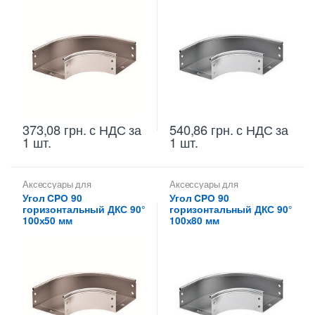
373,08
грн.
с НДС
за
540,86
грн.
с НДС
за
1 шт.
1 шт.
Аксессуары для
Аксессуары для
металлических лотков
,
Углы
металлических лотков
,
Углы
Угол CPO 90
Угол CPO 90
для цельных,
для цельных,
горизонтальный ДКС 90°
горизонтальный ДКС 90°
перфорированных лотков
перфорированных лотков
100х50 мм
100х80 мм