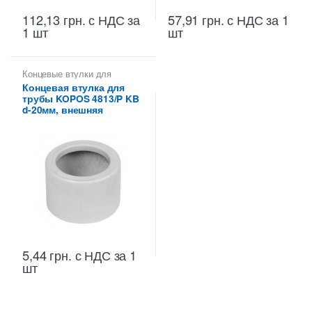
112,13
грн.
с НДС
за
57,91
грн.
с НДС
за 1
1 шт
шт
Концевые втулки для
металлических труб КОПОС
Концевая втулка для
трубы KOPOS 4813/P KB
d-20мм, внешняя
5,44
грн.
с НДС
за 1
шт