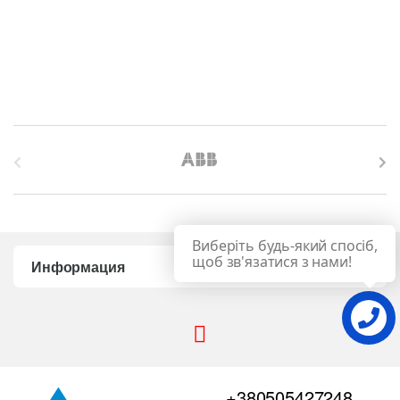
B
r
a
Виберіть будь-який спосіб,
n
щоб зв'язатися з нами!
Информация
d
s
C
+380505427248