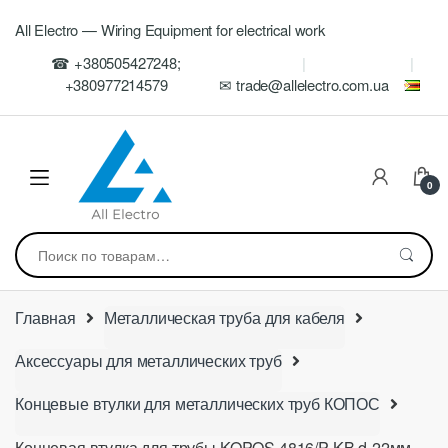
Skip
Skip
All Electro — Wiring Equipment for electrical work
to
to
navigation
content
☎ +380505427248;
+380977214579
✉ trade@allelectro.com.ua
0
Искать:
Главная
Металлическая труба для кабеля
Аксессуары для металлических труб
Концевые втулки для металлических труб КОПОС
Концевая втулка для трубы KOPOS 4816/P KB d-22мм,