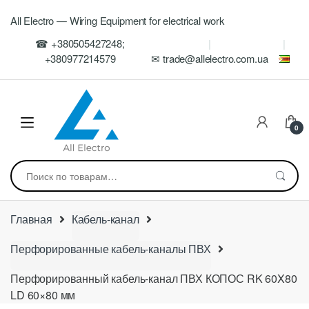
Skip
Skip
All Electro — Wiring Equipment for electrical work
to
to
navigation
content
☎ +380505427248;
+380977214579
✉ trade@allelectro.com.ua
0
Искать:
Главная
Кабель-канал
Перфорированные кабель-каналы ПВХ
Перфорированный кабель-канал ПВХ КОПОС RK 60X80
LD 60×80 мм