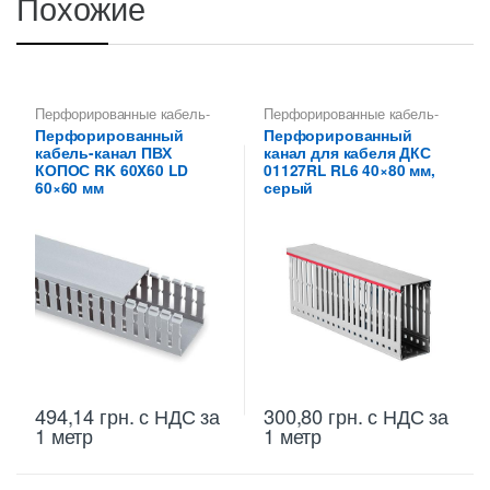
Похожие
Перфорированные кабель-
Перфорированные кабель-
каналы ПВХ
каналы ПВХ
Перфорированный
Перфорированный
кабель-канал ПВХ
канал для кабеля ДКС
КОПОС RK 60X60 LD
01127RL RL6 40×80 мм,
60×60 мм
серый
494,14
грн.
с НДС
за
300,80
грн.
с НДС
за
1 метр
1 метр