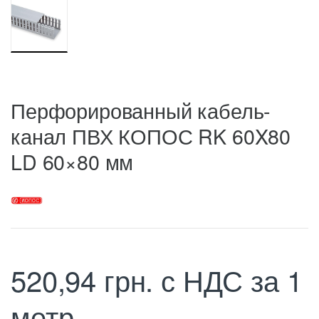
Перфорированный кабель-
канал ПВХ КОПОС RK 60X80
LD 60×80 мм
520,94
грн.
с НДС
за 1
метр