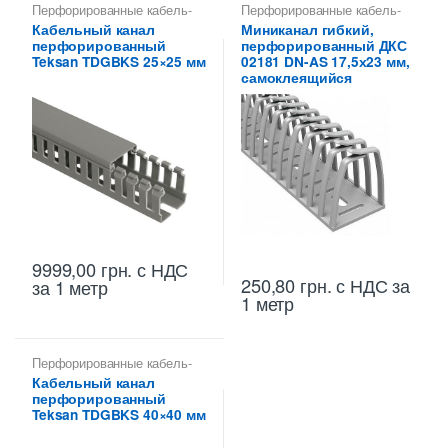
Перфорированные кабель-
Перфорированные кабель-
каналы ПВХ
каналы ПВХ
Кабельный канал
Миниканал гибкий,
перфорированный
перфорированный ДКС
Teksan TDGBKS 25×25 мм
02181 DN-AS 17,5х23 мм,
самоклеящийся
9999,00
грн.
с НДС
250,80
грн.
с НДС
за
за 1 метр
1 метр
Перфорированные кабель-
каналы ПВХ
Кабельный канал
перфорированный
Teksan TDGBKS 40×40 мм