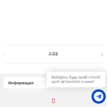
B
r
a
Виберіть будь-який спосіб,
n
щоб зв'язатися з нами!
Информация
d
s