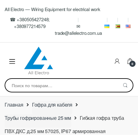
Skip
Skip
All Electro — Wiring Equipment for electrical work
to
to
navigation
content
☎ +380505427248;
+380977214579
✉
trade@allelectro.com.ua
0
Искать:
Главная
Гофра для кабеля
Трубы гофрированные 25 мм
Гибкая гофра труба
ПВХ ДКС д.25 мм 57025, IP67 армированная