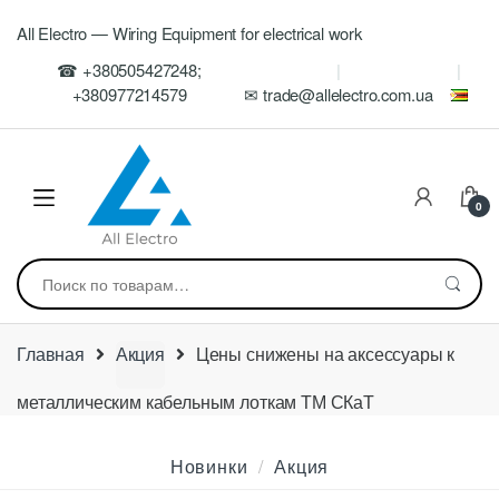
Skip
Skip
All Electro — Wiring Equipment for electrical work
to
to
navigation
content
☎ +380505427248;
+380977214579
✉ trade@allelectro.com.ua
0
Искать:
Главная
Акция
Цены снижены на аксессуары к
металлическим кабельным лоткам ТМ СКаТ
Новинки
Акция