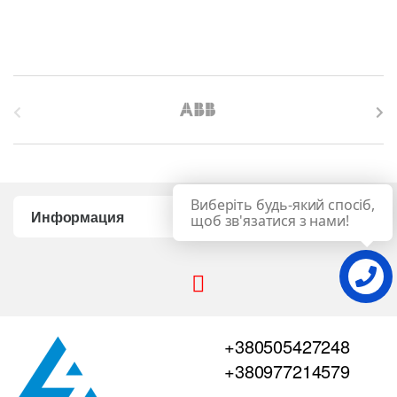
B
r
a
Виберіть будь-який спосіб,
n
Информация
щоб зв'язатися з нами!
d
s
C
+380505427248
a
+380977214579