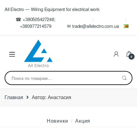
Skip
Skip
All Electro — Wiring Equipment for electrical work
to
to
navigation
content
☎ +380505427248;
+380977214579
✉ trade@allelectro.com.ua
0
Искать:
Главная
Автор: Анастасия
Новинки
Акция