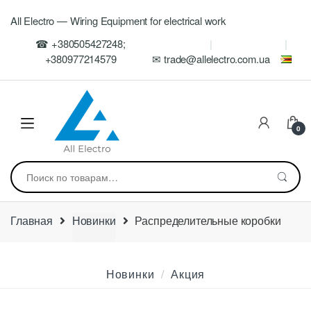
Skip
Skip
All Electro — Wiring Equipment for electrical work
to
to
navigation
content
☎ +380505427248;
+380977214579
✉ trade@allelectro.com.ua
0
Искать:
Главная
Новинки
Распределительные коробки
Новинки
Акция