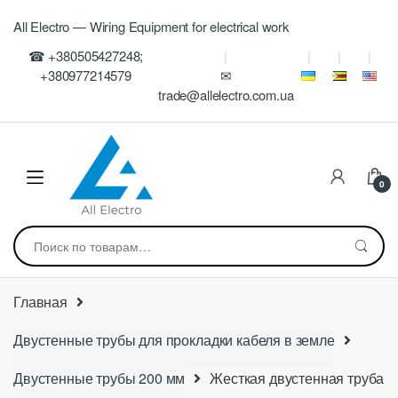
Skip
Skip
All Electro — Wiring Equipment for electrical work
to
to
navigation
content
☎ +380505427248;
+380977214579
✉
trade@allelectro.com.ua
0
Искать:
Главная
Двустенные трубы для прокладки кабеля в земле
Двустенные трубы 200 мм
Жесткая двустенная труба