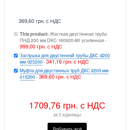
369,60
грн.
с НДС
This product:
Жесткая двустенная труба
ПНД 200 мм DKC 160920-8K усиленная
-
999,00
грн.
с НДС
Заглушка для двустенной трубы ДКС d200
341,16
грн.
с НДС
мм 023200
-
Муфта для двустенных труб ДКС d200 мм
369,60
грн.
с НДС
015200
-
1709,76
грн.
с НДС
за
3
единицы
Добавить всё