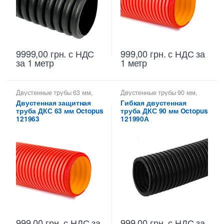
9999,00
грн.
с НДС
999,00
грн.
с НДС
за
за 1 метр
1 метр
Двустенные трубы 63 мм
,
Двустенные трубы 90 мм
,
Трубы двустенные ДКС
Двустенные трубы для
Двустенная защитная
Гибкая двустенная
прокладки кабеля в земле
,
труба ДКС 63 мм Octopus
труба ДКС 90 мм Octopus
Трубы двустенные ДКС
121963
121990А
999,00
грн.
с НДС
за
999,00
грн.
с НДС
за