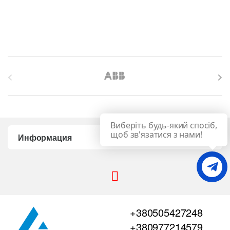
B
r
a
Виберіть будь-який спосіб,
n
щоб зв'язатися з нами!
Информация
d
s
C
+380505427248
a
+380977214579