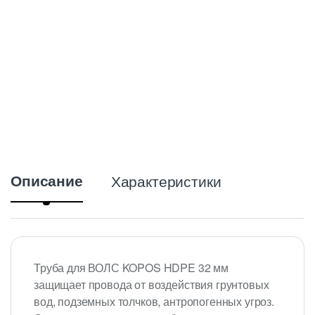
n
t
i
t
y
Описание
Характеристики
Труба для ВОЛС KOPOS HDPE 32 мм
защищает провода от воздействия грунтовых
вод, подземных толчков, антропогенных угроз.