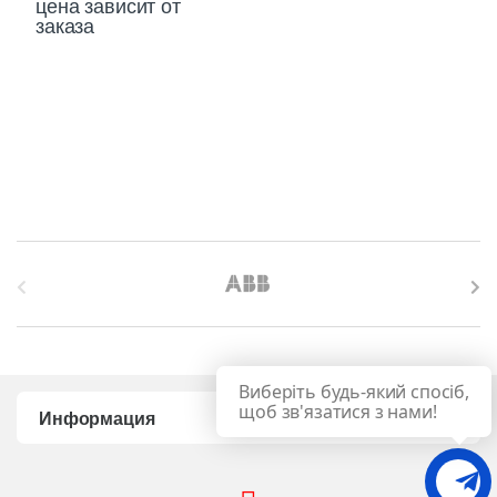
цена зависит от
заказа
B
r
a
Виберіть будь-який спосіб,
n
щоб зв'язатися з нами!
Информация
d