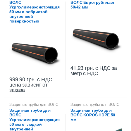
ВОЛС
ВОЛС Евротрубпласт
Укрполимерконструкция
50/42 мм
50 мм с ребристой
внутренней
поверхностью
41,23
грн.
с НДС
за
метр с НДС
999,90
грн.
с НДС
цена зависит от
заказа
Защитные трубы для ВОЛС
Защитные трубы для ВОЛС
50 мм
50 мм
Защитная труба для
Защитная труба для
ВОЛС
ВОЛС KOPOS HDPE 50
Укрполимерконструкция
мм
50 мм с гладкой
внутренней