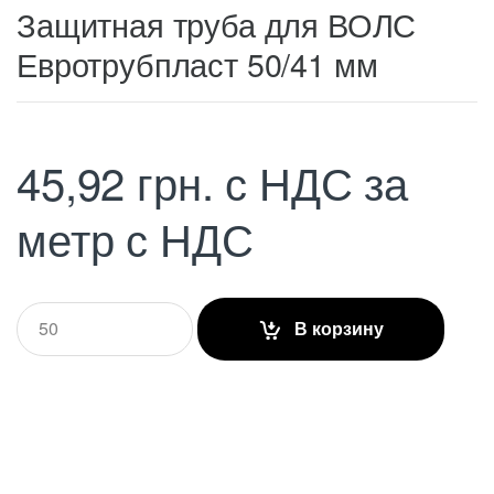
Защитная труба для ВОЛС
Евротрубпласт 50/41 мм
45,92
грн.
с НДС
за
метр с НДС
Q
В корзину
u
a
n
t
i
t
y