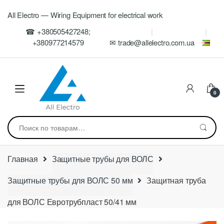
Skip
Skip
All Electro — Wiring Equipment for electrical work
to
to
navigation
content
☎ +380505427248;
+380977214579
✉ trade@allelectro.com.ua
0
Искать:
Главная
Защитные трубы для ВОЛС
Защитные трубы для ВОЛС 50 мм
Защитная труба
для ВОЛС Евротрубпласт 50/41 мм