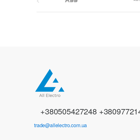
r
a
n
d
s
C
a
r
+380505427248 +38097721
o
trade@allelectro.com.ua
u