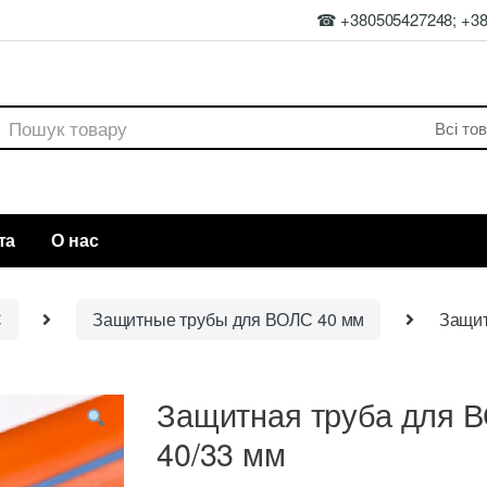
☎ +380505427248; +3
rch
та
О нас
С
Защитные трубы для ВОЛС 40 мм
Защит
Защитная труба для 
40/33 мм