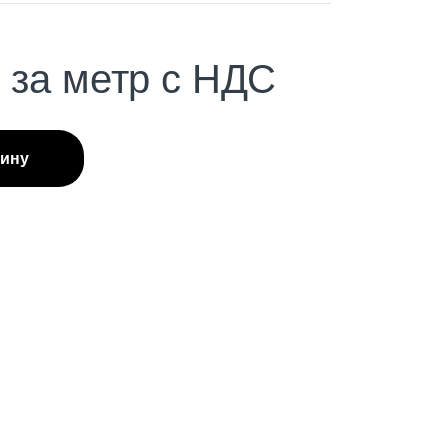
С
за метр с НДС
зину