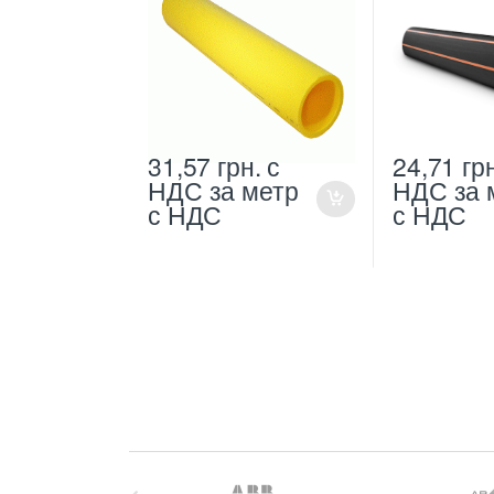
31,57
грн.
с
24,71
гр
НДС
за метр
НДС
за 
с НДС
с НДС
B