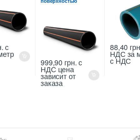
поверхностью
н.
с
88,40
грн
метр
НДС
за 
с НДС
999,90
грн.
с
НДС
цена
зависит от
заказа