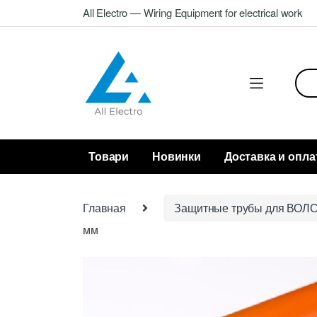
Skip
Skip
All Electro — Wiring Equipment for electrical work
to
to
navigation
content
Sea
for:
Товари
Новинки
Доставка и опла
Главная
Защитные трубы для ВОЛ
мм