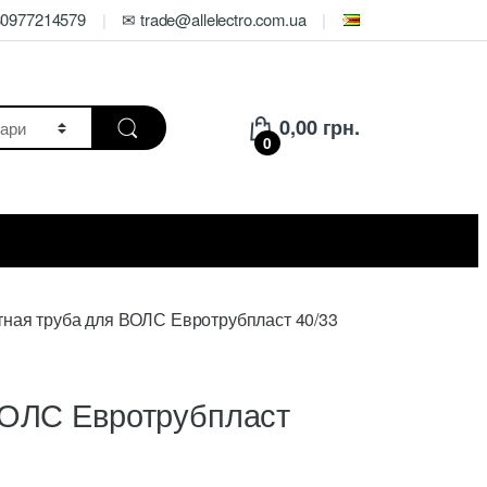
80977214579
✉ trade@allelectro.com.ua
0,00
грн.
0
ная труба для ВОЛС Евротрубпласт 40/33
ВОЛС Евротрубпласт