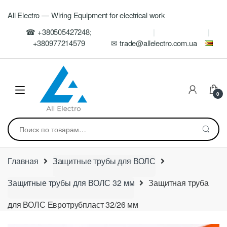
Skip
Skip
All Electro — Wiring Equipment for electrical work
to
to
navigation
content
☎ +380505427248;
+380977214579
✉ trade@allelectro.com.ua
0
Искать:
Главная
Защитные трубы для ВОЛС
Защитные трубы для ВОЛС 32 мм
Защитная труба
для ВОЛС Евротрубпласт 32/26 мм