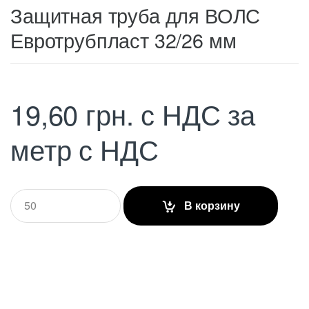
Защитная труба для ВОЛС
Евротрубпласт 32/26 мм
19,60
грн.
с НДС
за
метр с НДС
Q
В корзину
u
a
n
t
i
t
y