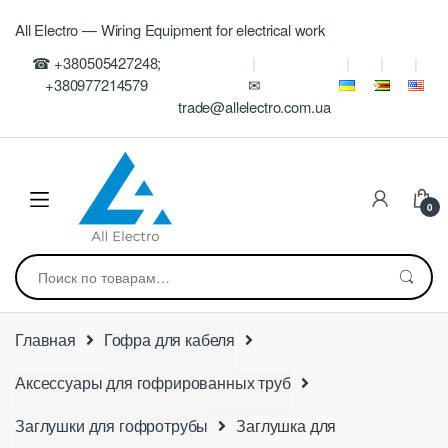
Skip
Skip
All Electro — Wiring Equipment for electrical work
to
to
navigation
content
☎ +380505427248;
+380977214579
✉
trade@allelectro.com.ua
0
Искать:
Главная
Гофра для кабеля
Аксессуары для гофрированных труб
Заглушки для гофротрубы
Заглушка для