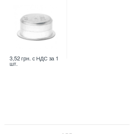
3,52
грн.
с НДС
за 1
шт.
B