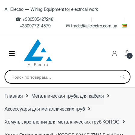
Skip
Skip
All Electro — Wiring Equipment for electrical work
to
to
navigation
content
☎ +380505427248;
+380977214579
✉ trade@allelectro.com.ua
0
Искать:
Главная
Металлическая труба для кабеля
Аксессуары для металлических труб
Хомуты, крепления для металлических труб КОПОС
Хомут Омега для трубы KOPOS 5216E ZNM S d-16мм