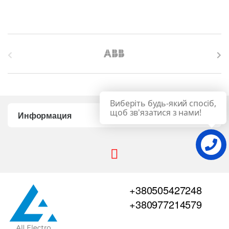
B
r
a
Виберіть будь-який спосіб,
n
щоб зв'язатися з нами!
Информация
d
s
C
+380505427248
a
+380977214579
r