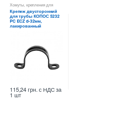
Хомуты, крепления для
металлических труб КОПОС
Крепеж двусторонний
для трубы КОПОС 5232
PC ECZ d-32мм,
лакированный
115,24
грн.
с НДС
за
1 шт