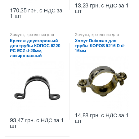
13,23
грн.
с НДС
за 1
170,35
грн.
с НДС
за
шт
1 шт
Хомуты, крепления для
Хомуты, крепления для
металлических труб КОПОС
металлических труб КОПОС
Крепеж двусторонний
Хомут Dobrman для
для трубы КОПОС 5220
трубы KOPOS 5216 D d-
PC ECZ d-20мм,
16мм
лакированный
14,88
грн.
с НДС
за 1
93,47
грн.
с НДС
за 1
шт
шт