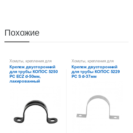
Похожие
Хомуты, крепления для
Хомуты, крепления для
металлических труб КОПОС
металлических труб КОПОС
Крепеж двусторонний
Крепеж двусторонний
для трубы КОПОС 5250
для трубы КОПОС 5229
PC ECZ d-50мм,
PC S d-37мм
лакированный