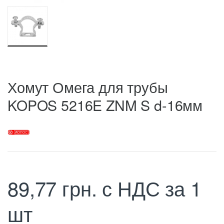
Хомут Омега для трубы
KOPOS 5216E ZNM S d-16мм
89,77
грн.
с НДС
за 1
шт