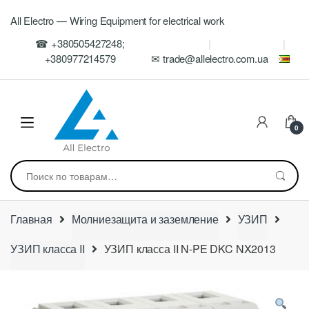
Skip
Skip
All Electro — Wiring Equipment for electrical work
to
to
navigation
content
☎ +380505427248;
+380977214579
✉ trade@allelectro.com.ua
0
Искать:
Главная
Молниезащита и заземление
УЗИП
УЗИП класса II
УЗИП класса II N-PE DKC NX2013