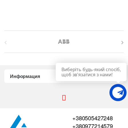
B
r
a
Виберіть будь-який спосіб,
n
щоб зв'язатися з нами!
Информация
d
s
C
+380505427248
a
+380977214579