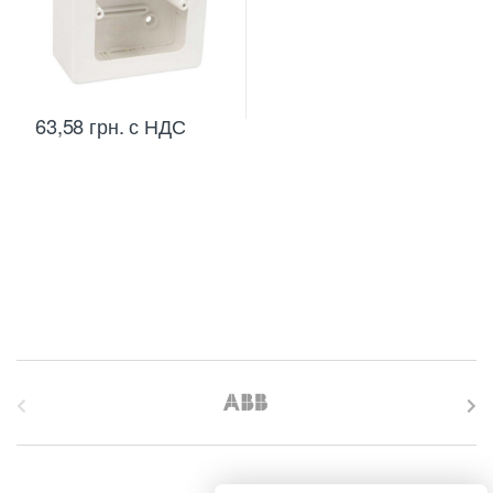
63,58
грн.
с НДС
B
r
a