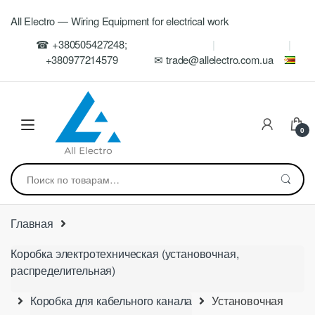
Skip
Skip
All Electro — Wiring Equipment for electrical work
to
to
navigation
content
☎ +380505427248;
+380977214579
✉ trade@allelectro.com.ua
0
Искать:
Главная
Коробка электротехническая (установочная,
распределительная)
Коробка для кабельного канала
Установочная