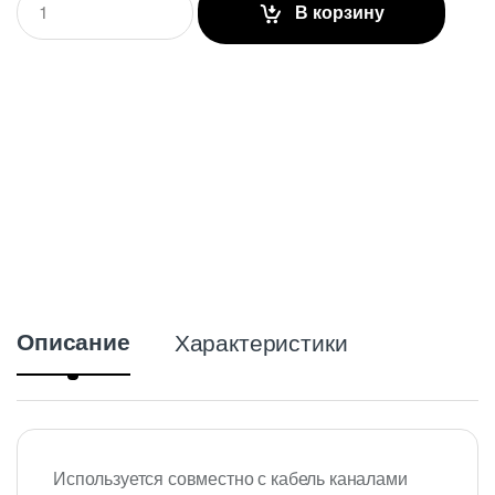
В корзину
u
a
n
t
i
t
y
Описание
Характеристики
Используется совместно с кабель каналами