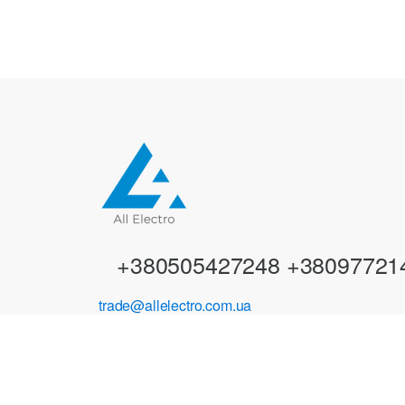
a
n
d
s
C
a
r
+380505427248 +38097721
o
trade@allelectro.com.ua
u
s