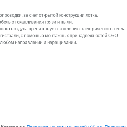
проводки, за счет открытой конструкции лотка.
бель от скапливания грязи и пыли.
ного воздуха препятствует скоплению электрического тепла.
агистрали, с помощью монтажных принадлежностей ОБО
 любом направлении и наращивании.
Категории:
Проволочные лотки высотой 105 мм
,
Проволочн