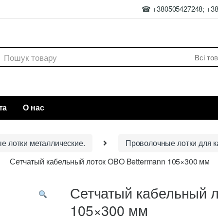
☎ +380505427248; +3
rch
та
О нас
ые лотки металлические.
Проволочные лотки для к
Сетчатый кабельный лоток OBO Bettermann 105×300 мм
Сетчатый кабельный л
105×300 мм