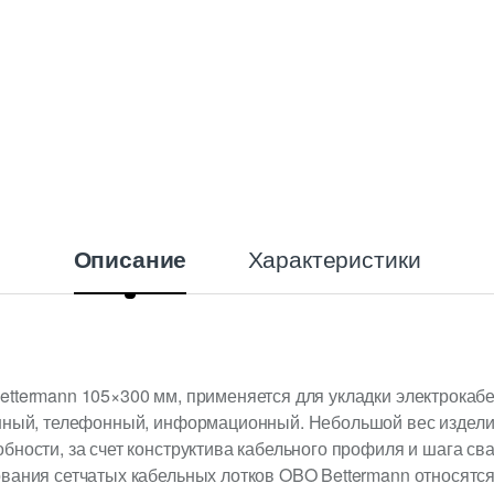
t
y
Характеристики
Описание
ttermann 105×300 мм, применяется для укладки электрокаб
онный, телефонный, информационный. Небольшой вес издел
бности, за счет конструктива кабельного профиля и шага св
вания сетчатых кабельных лотков OBO Bettermann относятся