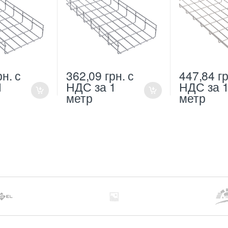
рн.
с
362,09
грн.
с
447,84
гр
1
НДС
за 1
НДС
за 
метр
метр