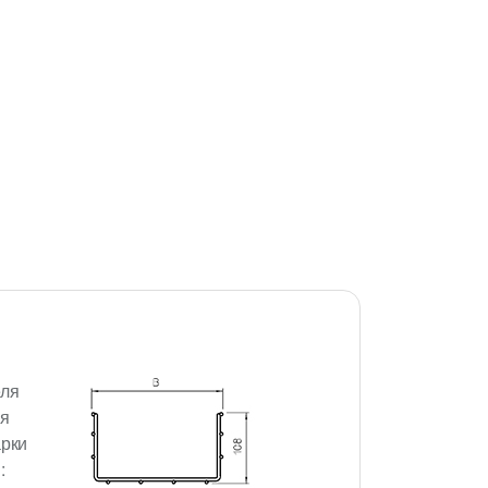
еля
ия
арки
: