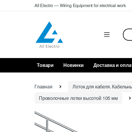
Skip
Skip
All Electro — Wiring Equipment for electrical work
to
to
navigation
content
Sea
for:
Товари
Новинки
Доставка и опла
Главная
Лоток для кабеля. Кабельн
Проволочные лотки высотой 105 мм