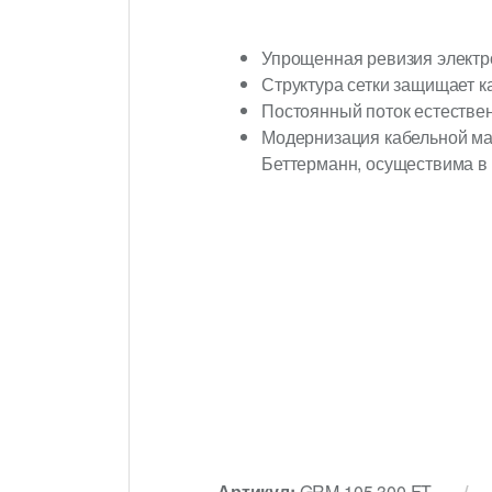
Упрощенная ревизия электро
Структура сетки защищает ка
Постоянный поток естествен
Модернизация кабельной м
Беттерманн, осуществима в
Артикул:
GRM 105 300 FT