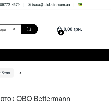
80977214579
✉ trade@allelectro.com.ua
0,00
грн.
0
абеля
оток OBO Bettermann