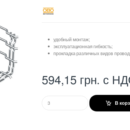
удобный монтаж;
эксплуатационная гибкость;
прокладка различных видов проводо
594,15
грн.
с НД
Q
В кор
u
a
n
t
i