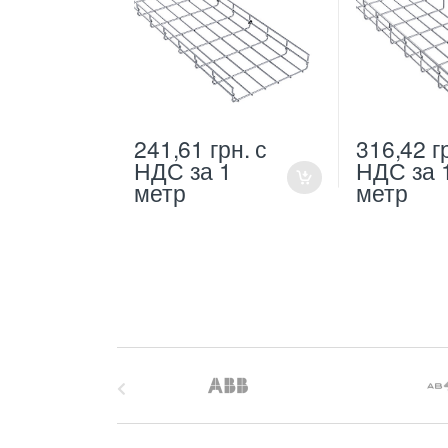
241,61
грн.
с
316,42
г
НДС
за 1
НДС
за 
метр
метр
B
r