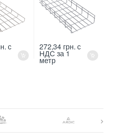
н.
с
272,34
грн.
с
1
НДС
за 1
метр