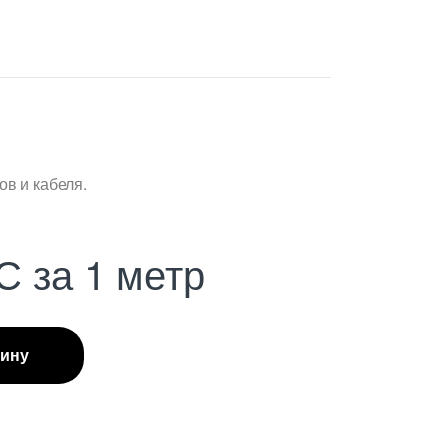
в и кабеля.
С
за 1 метр
зину