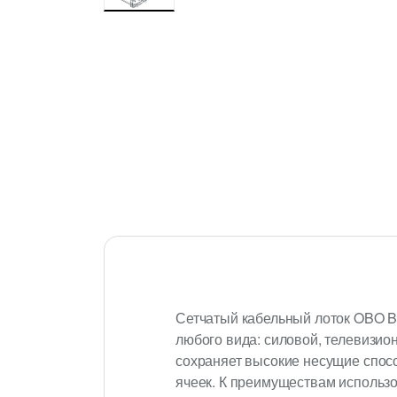
Сетчатый кабельный лоток OBO Be
любого вида: силовой, телевизи
сохраняет высокие несущие спосо
ячеек. К преимуществам использо