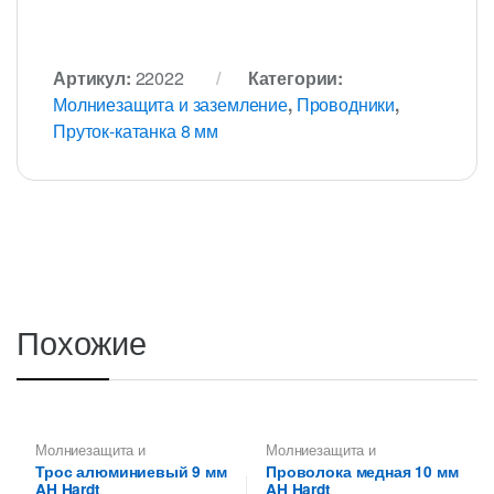
Артикул:
22022
Категории:
Молниезащита и заземление
,
Проводники
,
Пруток-катанка 8 мм
Похожие
Молниезащита и
Молниезащита и
заземление
,
Проводники
,
заземление
,
Проводники
,
Трос алюминиевый 9 мм
Проволока медная 10 мм
Трос
Пруток-катанка 10 мм
AH Hardt
AH Hardt