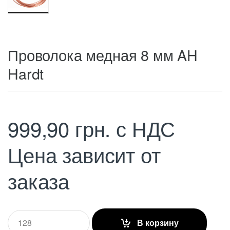
Проволока медная 8 мм AH
Hardt
999,90
грн.
с НДС
Цена зависит от
заказа
Q
В корзину
u