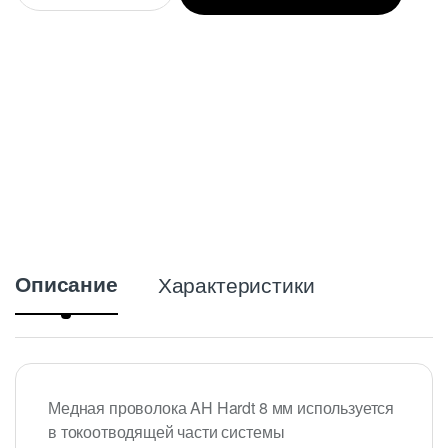
a
n
t
i
t
y
Описание
Характеристики
Медная проволока AH Hardt 8 мм используется
в токоотводящей части системы