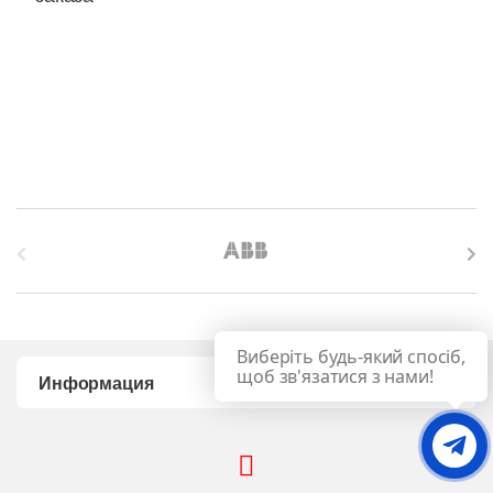
B
r
a
Виберіть будь-який спосіб,
n
щоб зв'язатися з нами!
Информация
d
s