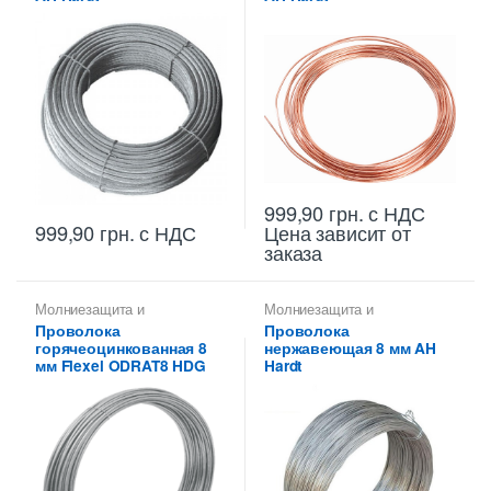
999,90
грн.
с НДС
999,90
грн.
с НДС
Цена зависит от
заказа
Молниезащита и
Молниезащита и
заземление
,
Проводники
,
заземление
,
Проводники
,
Проволока
Проволока
Пруток-катанка 8 мм
Пруток-катанка 8 мм
горячеоцинкованная 8
нержавеющая 8 мм AH
мм Flexel ODRAT8 HDG
Hardt