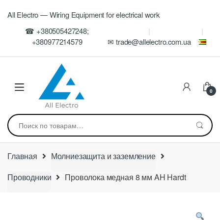
Skip
Skip
All Electro — Wiring Equipment for electrical work
to
to
navigation
content
☎ +380505427248;
+380977214579
✉ trade@allelectro.com.ua
0
Искать:
Главная
Молниезащита и заземление
Проводники
Проволока медная 8 мм AH Hardt