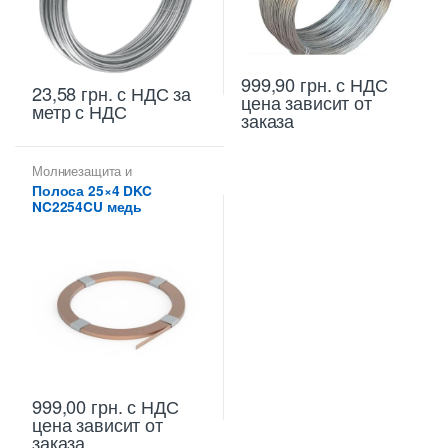
999,90
грн.
с НДС
23,58
грн.
с НДС
за
цена зависит от
метр с НДС
заказа
Молниезащита и
заземление
,
Полоса
,
Полоса
Полоса 25×4 DKC
25X4
,
Проводники
NC2254CU медь
999,00
грн.
с НДС
цена зависит от
заказа