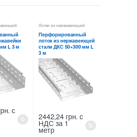
жавеющей
Лотки из нержавеющей
стали
,
Лотки металлические
высотой 50 мм
ванный
Перфорированный
ржавейки
лоток из нержавеющей
мм L 3 м
стали ДКС 50×300 мм L
3 м
грн.
с
2442,24
грн.
с
1
НДС
за 1
метр