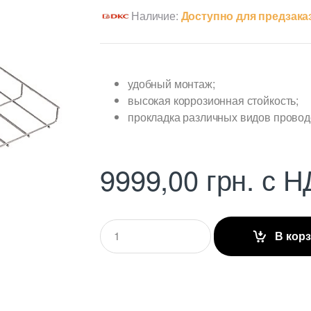
Наличие:
Доступно для предзака
удобный монтаж;
высокая коррозионная стойкость;
прокладка различных видов проводо
9999,00
грн.
с Н
Q
В кор
u
a
n
t
i
t