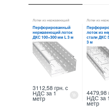
Лотки из нержавеющей
Лотки из нер
стали
стали
,
Лотки 
высотой 50 м
Перфорированный
Перфорир
нержавеющий лоток
лоток из 
ДКС 100×300 мм L 3 м
стали ДКС 
3 м
3112,58
грн.
с
4479,98
НДС
за 1
НДС
за 
метр
метр