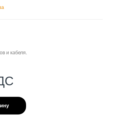
за
в и кабеля.
ДС
зину