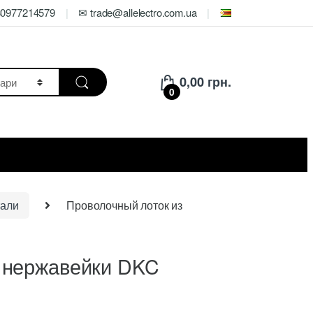
80977214579
✉ trade@allelectro.com.ua
0,00
грн.
0
тали
Проволочный лоток из
 нержавейки DKC