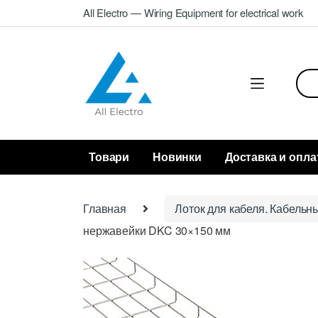
Skip
Skip
All Electro — Wiring Equipment for electrical work
to
to
navigation
content
Sea
for:
Товари
Новинки
Доставка и опла
Главная
Лоток для кабеля. Кабельн
нержавейки DKC 30×150 мм