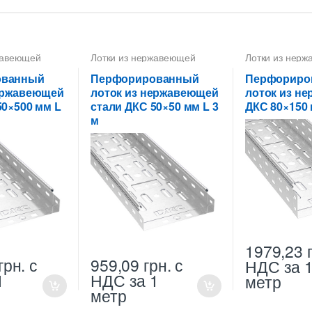
жавеющей
Лотки из нержавеющей
Лотки из нер
металлические
стали
,
Лотки металлические
стали
м
высотой 50 мм
ованный
Перфорированный
Перфориро
нержавеющей
лоток из нержавеющей
лоток из не
50×500 мм L
стали ДКС 50×50 мм L 3
ДКС 80×150 
м
1979,23
грн.
с
959,09
грн.
с
НДС
за 
1
НДС
за 1
метр
метр