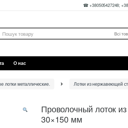
☎ +380505427248; +3
rch
та
О нас
ые лотки металлические.
Лотки из нержавеющей с
Проволочный лоток из
30×150 мм