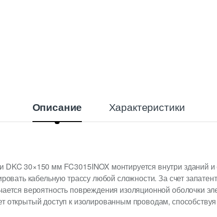
y
Характеристики
Описание
и DKC 30×150 мм FC3015INOX монтируется внутри зданий и
тировать кабельную трассу любой сложности. За счет запате
ючается вероятность повреждения изоляционной оболочки эл
ет открытый доступ к изолированным проводам, способству