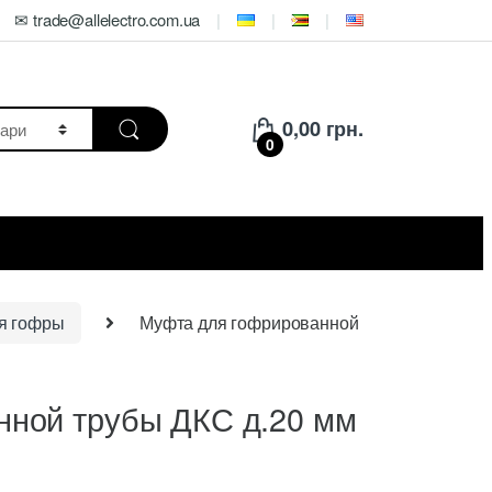
✉ trade@allelectro.com.ua
0,00
грн.
0
я гофры
Муфта для гофрированной
нной трубы ДКС д.20 мм