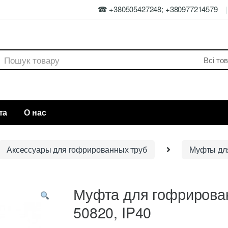
☎ +380505427248; +380977214579
rch
та
О нас
Аксессуары для гофрированных труб
Муфты дл
Муфта для гофрирова
50820, IP40