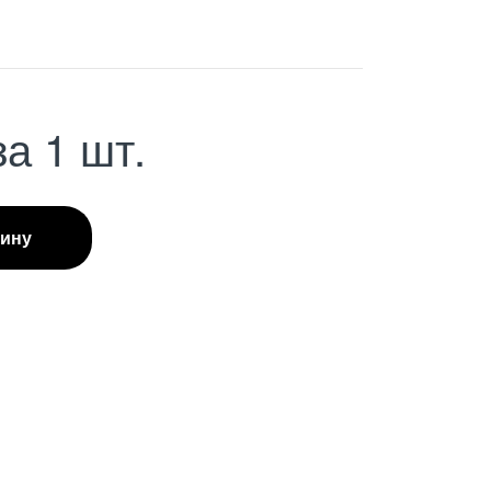
за 1 шт.
зину