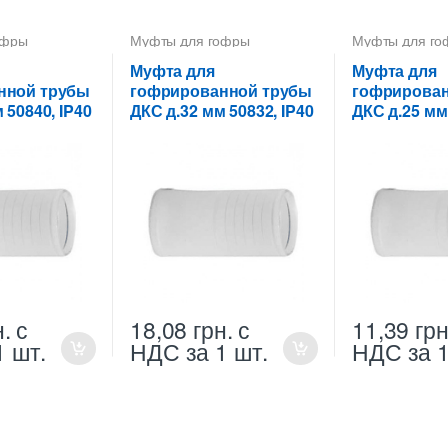
офры
Муфты для гофры
Муфты для го
Муфта для
Муфта для
нной трубы
гофрированной трубы
гофрирован
 50840, IP40
ДКС д.32 мм 50832, IP40
ДКС д.25 мм 
н.
с
18,08
грн.
с
11,39
грн
1 шт.
НДС
за 1 шт.
НДС
за 