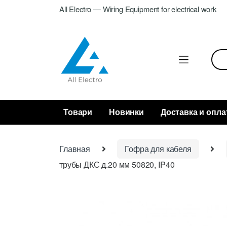
Skip
Skip
All Electro — Wiring Equipment for electrical work
to
to
navigation
content
Sea
for:
Товари
Новинки
Доставка и опла
Главная
Гофра для кабеля
трубы ДКС д.20 мм 50820, IP40