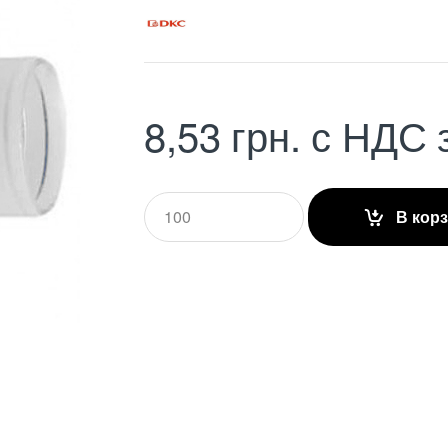
8,53
грн.
с НДС
Q
В кор
u
a
n
t
i
t
y