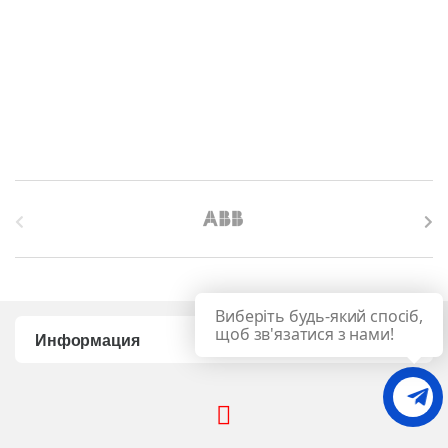
B
r
a
Виберіть будь-який спосіб,
n
щоб зв'язатися з нами!
Информация
d
s