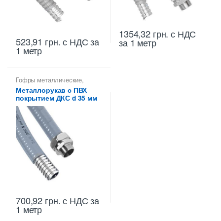
1354,32
грн.
с НДС
523,91
грн.
с НДС
за
за 1 метр
1 метр
Гофры металлические
,
Металлорукава 35 мм
,
Металлорукав с ПВХ
Металлорукава для защиты
покрытием ДКС d 35 мм
кабеля
,
Металлорукава
оцинкованные
700,92
грн.
с НДС
за
1 метр