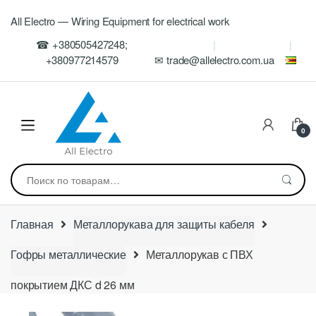
Skip
Skip
All Electro — Wiring Equipment for electrical work
to
to
navigation
content
☎ +380505427248;
+380977214579
✉ trade@allelectro.com.ua
0
Искать:
Главная
Металлорукава для защиты кабеля
Гофры металлические
Металлорукав с ПВХ
покрытием ДКС d 26 мм