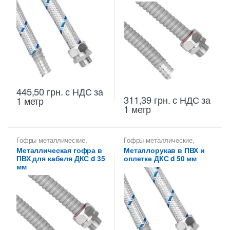
445,50
грн.
с НДС
за
311,39
грн.
с НДС
за
1 метр
1 метр
Гофры металлические
,
Гофры металлические
,
Металлорукава 35 мм
,
Металлорукава 50 мм
,
Металлическая гофра в
Металлорукав в ПВХ и
Металлорукава для защиты
Металлорукава для защиты
ПВХ для кабеля ДКС d 35
оплетке ДКС d 50 мм
кабеля
,
Металлорукава
кабеля
,
Металлорукава
оцинкованные
оцинкованные
мм