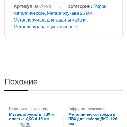
Артикул:
6070-32
Категории:
Гофры
металлические
,
Металлорукава 26 мм
,
Металлорукава для защиты кабеля
,
Металлорукава оцинкованные
Похожие
Гофры металлические
,
Гофры металлические
,
Металлорукава 15 мм
,
Металлорукава 26 мм
,
Металлорукав в ПВХ и
Металлическая гофра в
Металлорукава для защиты
Металлорукава для защиты
оплетке ДКС d 15 мм
ПВХ для кабеля ДКС d 26
кабеля
,
Металлорукава
кабеля
,
Металлорукава
оцинкованные
оцинкованные
мм