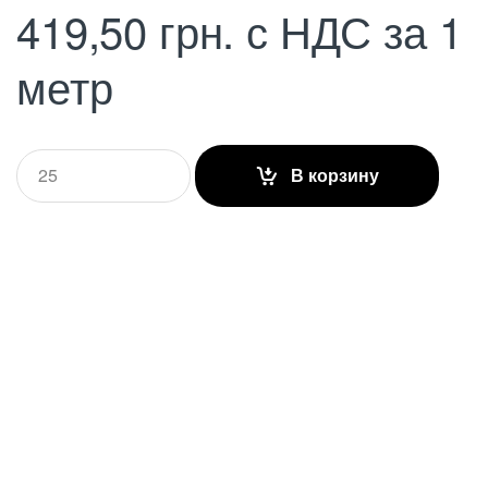
419,50
грн.
с НДС
за 1
метр
Q
В корзину
u
a
n
t
i
t
y