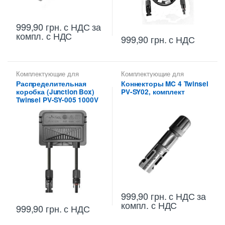
999,90
грн.
с НДС
за
компл. с НДС
999,90
грн.
с НДС
Комплектующие для
Комплектующие для
солнечных панелей
солнечных панелей
Распределительная
Коннекторы MC 4 Twinsel
коробка (Junction Box)
PV-SY02, комплект
Twinsel PV-SY-005 1000V
999,90
грн.
с НДС
за
компл. с НДС
999,90
грн.
с НДС