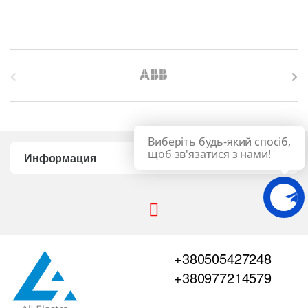
B
r
a
Виберіть будь-який спосіб,
n
щоб зв'язатися з нами!
Информация
d
s
C
+380505427248
a
+380977214579