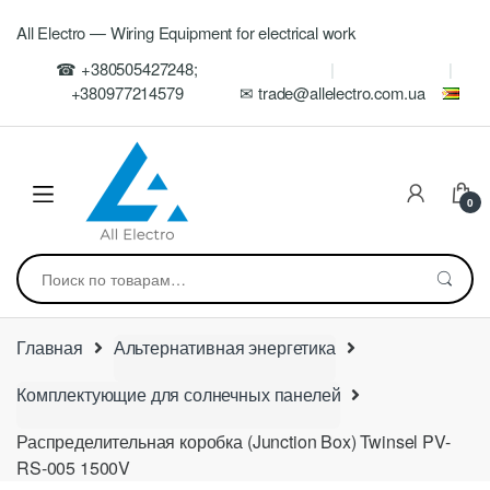
Skip
Skip
All Electro — Wiring Equipment for electrical work
to
to
navigation
content
☎ +380505427248;
+380977214579
✉ trade@allelectro.com.ua
0
Искать:
Главная
Альтернативная энергетика
Комплектующие для солнечных панелей
Распределительная коробка (Junction Box) Twinsel PV-
RS-005 1500V