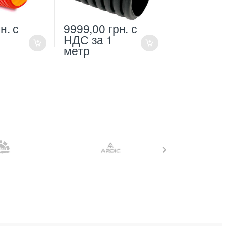
н.
с
9999,00
грн.
с
1
НДС
за 1
метр