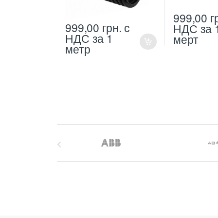
999,00
г
999,00
грн.
с
НДС
за 
НДС
за 1
мерт
метр
B
r
a
n