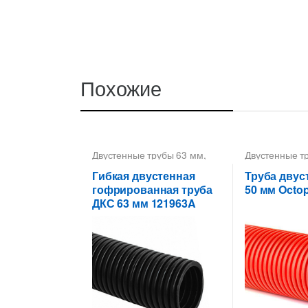
Похожие
Двустенные трубы 63 мм
,
Двустенные т
Трубы двустенные ДКС
Двустенные т
прокладки каб
Гибкая двустенная
Труба двус
Трубы двусте
гофрированная труба
50 мм Octo
ДКС 63 мм 121963A