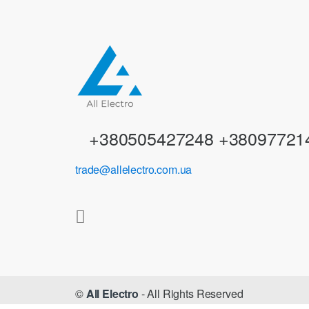
d
s
C
a
r
+380505427248 +38097721
o
trade@allelectro.com.ua
u
s
e
l
©
All Electro
- All Rights Reserved