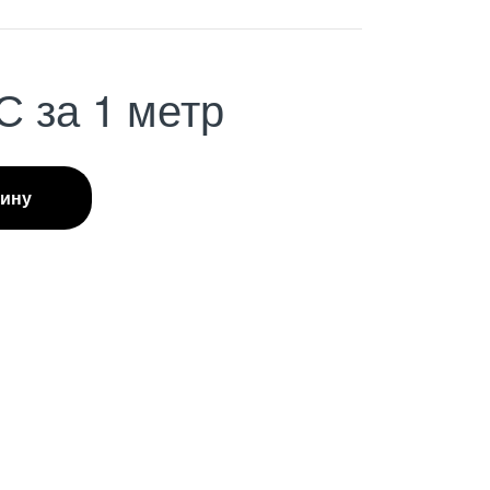
С
за 1 метр
зину