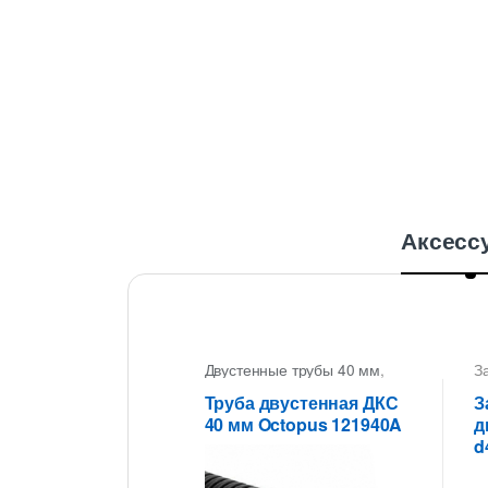
Аксесс
Двустенные трубы 40 мм
,
З
Трубы двустенные ДКС
Труба двустенная ДКС
З
40 мм Octopus 121940A
д
d