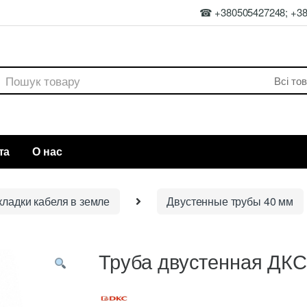
☎ +380505427248; +3
rch
та
О нас
ладки кабеля в земле
Двустенные трубы 40 мм
Труба двустенная ДКС