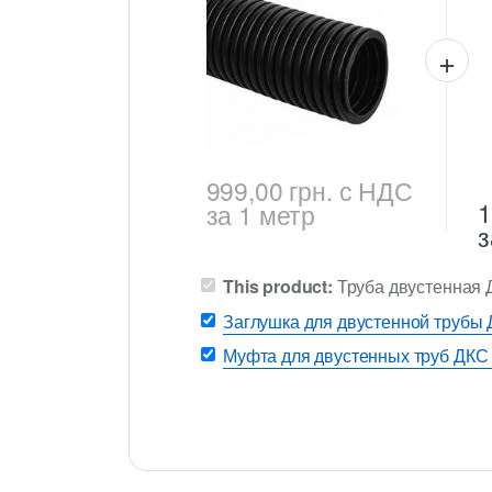
999,00
грн.
с НДС
1
за 1 метр
з
This product:
Труба двустенная 
Заглушка для двустенной трубы 
Муфта для двустенных труб ДКС