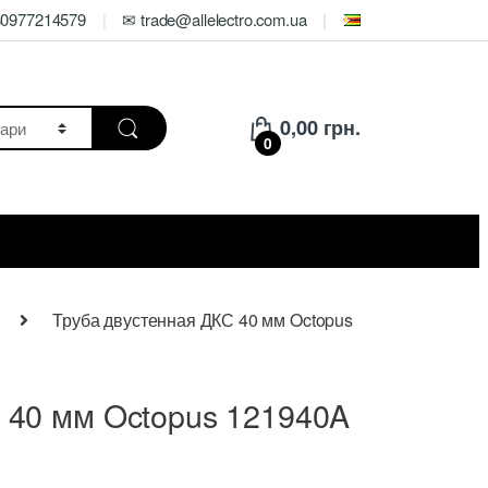
80977214579
✉ trade@allelectro.com.ua
0,00
грн.
0
Труба двустенная ДКС 40 мм Octopus
 40 мм Octopus 121940A