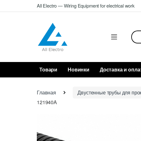
Skip
Skip
All Electro — Wiring Equipment for electrical work
to
to
navigation
content
Sea
for:
Товари
Новинки
Доставка и опла
Главная
Двустенные трубы для прок
121940A