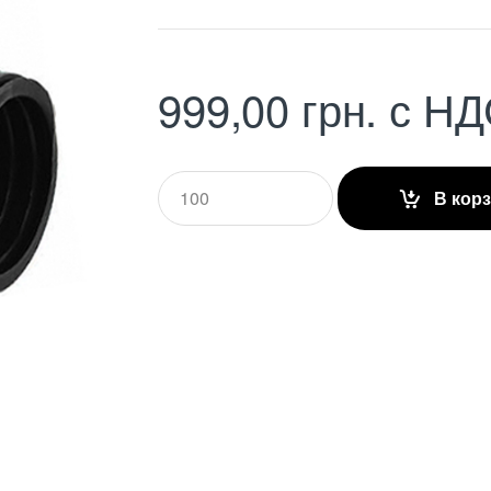
999,00
грн.
с НД
Q
В кор
u
a
n
t
i
t
y