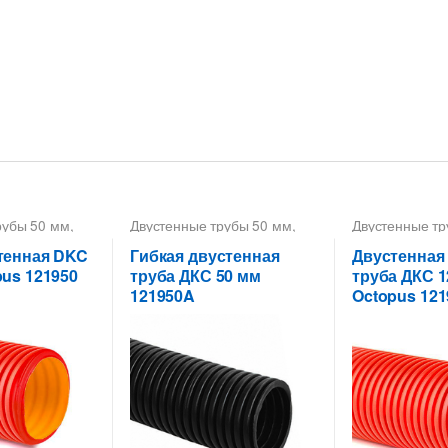
рубы 50 мм
,
Двустенные трубы 50 мм
,
Двустенные тр
рубы для
Трубы двустенные ДКС
Трубы двусте
еля в земле
,
тенная DKC
Гибкая двустенная
Двустенная
нные ДКС
pus 121950
труба ДКС 50 мм
труба ДКС 1
121950A
Octopus 121