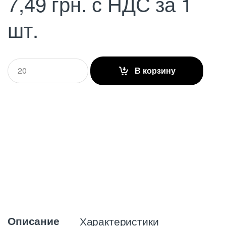
7,49
грн.
с НДС
за 1
шт.
Q
В корзину
u
a
n
t
i
t
y
Описание
Характеристики