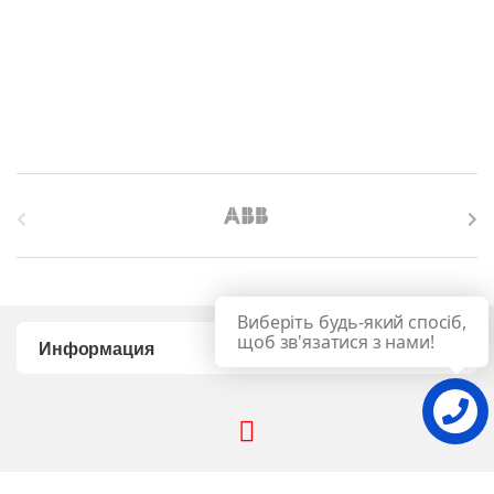
B
r
a
Виберіть будь-який спосіб,
n
щоб зв'язатися з нами!
Информация
d
s