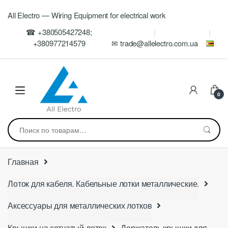
Skip
Skip
All Electro — Wiring Equipment for electrical work
to
to
navigation
content
☎ +380505427248;
+380977214579
✉ trade@allelectro.com.ua
0
Искать:
Главная
Лоток для кабеля. Кабельные лотки металлические.
Аксессуары для металлических лотков
Крышки на сетчатый лоток
Держатель крышки для