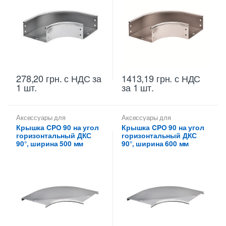
278,20
грн.
с НДС
за
1413,19
грн.
с НДС
1 шт.
за 1 шт.
Аксессуары для
Аксессуары для
металлических лотков
,
металлических лотков
,
Крышка CPO 90 на угол
Крышка CPO 90 на угол
Крышки на повороты,
Крышки на повороты,
горизонтальный ДКС
горизонтальный ДКС
ответвители
ответвители
90°, ширина 500 мм
90°, ширина 600 мм