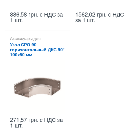
886,58
грн.
с НДС
за
1562,02
грн.
с НДС
1 шт.
за 1 шт.
Аксессуары для
металлических лотков
,
Углы
Угол CPO 90
для цельных,
горизонтальный ДКС 90°
перфорированных лотков
100х50 мм
271,57
грн.
с НДС
за
1 шт.