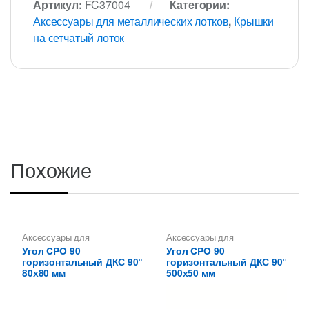
Артикул:
FC37004
Категории:
Аксессуары для металлических лотков
,
Крышки
на сетчатый лоток
Похожие
Аксессуары для
Аксессуары для
металлических лотков
,
Углы
металлических лотков
,
Углы
Угол CPO 90
Угол CPO 90
для цельных,
для цельных,
горизонтальный ДКС 90°
горизонтальный ДКС 90°
перфорированных лотков
перфорированных лотков
80х80 мм
500х50 мм