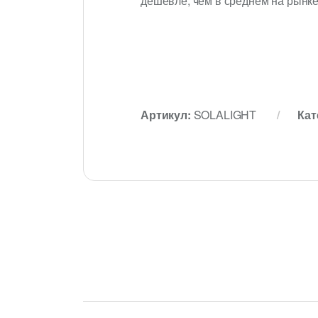
дешевле, чем в среднем на рынке
Артикул:
SOLALIGHT
Кат
B