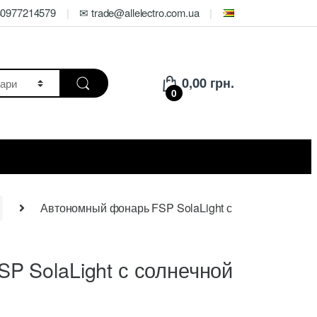
80977214579
✉ trade@allelectro.com.ua
0,00
грн.
0
Автономный фонарь FSP SolaLight с
P SolaLight с солнечной