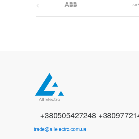
r
a
n
d
s
C
a
r
+380505427248 +38097721
o
trade@allelectro.com.ua
u