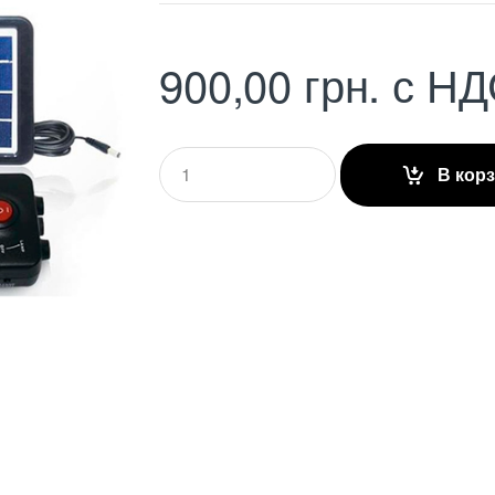
900,00
грн.
с НД
Q
В кор
u
a
n
t
i
t
y