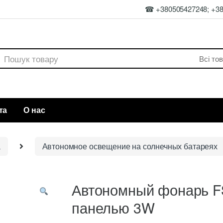
☎ +380505427248; +3
rch
та
О нас
а
Автономное освещение на солнечных батареях
Автономный фонарь FS
панелью 3W