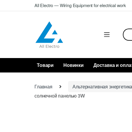
Skip
Skip
All Electro — Wiring Equipment for electrical work
to
to
navigation
content
Sea
for:
Товари
Новинки
Доставка и опла
Главная
Альтернативная энергетик
солнечной панелью 3W