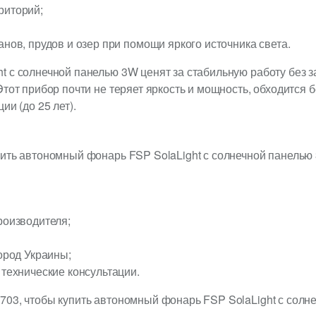
риторий;
нов, прудов и озер при помощи яркого источника света.
 с солнечной панелью 3W ценят за стабильную работу без з
тот прибор почти не теряет яркость и мощность, обходится б
ии (до 25 лет).
пить автономный фонарь FSP SolaLight с солнечной панель
роизводителя;
ород Украины;
технические консультации.
703, чтобы купить автономный фонарь FSP SolaLight с солн