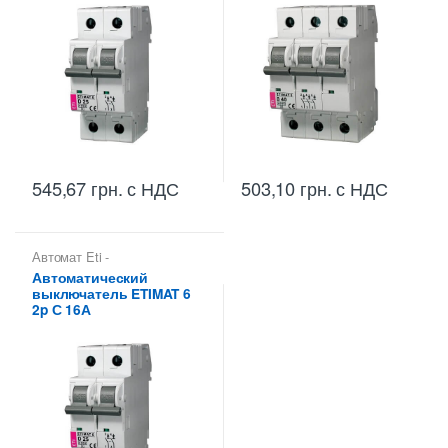
545,67
грн.
с НДС
503,10
грн.
с НДС
Автомат Eti -
Автоматические
Автоматический
выключатели Eti
,
выключатель ETIMAT 6
Автоматические
выключатели Etimat
,
2p С 16А
Автоматические
выключатели Etimat 6 (6 kA)