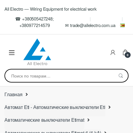
Skip
Skip
All Electro — Wiring Equipment for electrical work
to
to
navigation
content
☎ +380505427248;
+380977214579
✉ trade@allelectro.com.ua
0
Искать:
Главная
Автомат Eti - Автоматические выключатели Eti
Автоматические выключатели Etimat
Автоматические выключатели Etimat 6 (6 kA)