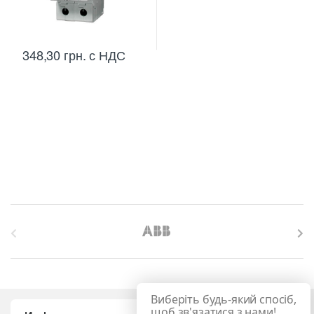
348,30
грн.
с НДС
B
r
a
Виберіть будь-який спосіб,
n
щоб зв'язатися з нами!