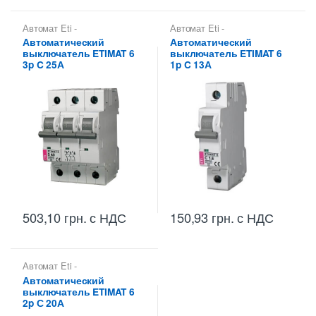
Автомат Eti -
Автомат Eti -
Автоматические
Автоматические
Автоматический
Автоматический
выключатели Eti
,
выключатели Eti
,
выключатель ETIMAT 6
выключатель ETIMAT 6
Автоматические
Автоматические
выключатели Etimat
,
выключатели Etimat
,
3p C 25А
1p C 13А
Автоматические
Автоматические
выключатели Etimat 6 (6 kA)
выключатели Etimat 6 (6 kA)
503,10
грн.
с НДС
150,93
грн.
с НДС
Автомат Eti -
Автоматические
Автоматический
выключатели Eti
,
выключатель ETIMAT 6
Автоматические
выключатели Etimat
,
2p С 20А
Автоматические