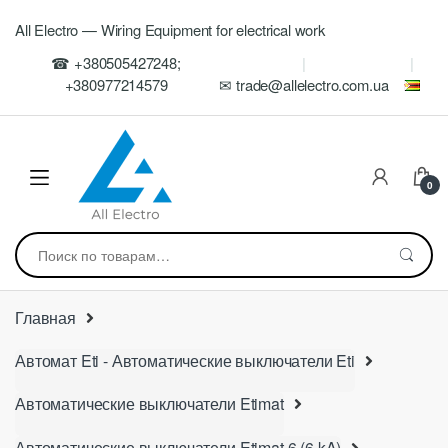
Skip
Skip
All Electro — Wiring Equipment for electrical work
to
to
navigation
content
☎ +380505427248;
+380977214579
✉ trade@allelectro.com.ua
0
Искать:
Главная
Автомат Eti - Автоматические выключатели Eti
Автоматические выключатели Etimat
Автоматические выключатели Etimat 6 (6 kA)