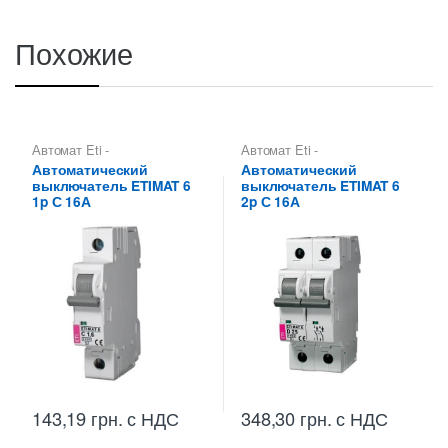
Похожие
Автомат Eti -
Автомат Eti -
Автоматические
Автоматические
Автоматический
Автоматический
выключатели Eti
,
выключатели Eti
,
выключатель ETIMAT 6
выключатель ETIMAT 6
Автоматические
Автоматические
выключатели Etimat
,
выключатели Etimat
,
1p С 16А
2p С 16А
Автоматические
Автоматические
выключатели Etimat 6 (6 kA)
выключатели Etimat 6 (6 kA)
348,30
грн.
с НДС
143,19
грн.
с НДС