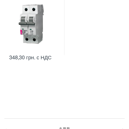
выключатели Etimat 6 (6 kA)
348,30
грн.
с НДС
B