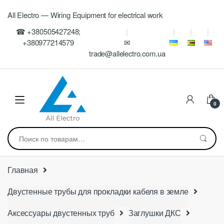
Skip
Skip
All Electro — Wiring Equipment for electrical work
to
to
navigation
content
☎ +380505427248;
+380977214579
✉
trade@allelectro.com.ua
0
Искать:
Главная
Двустенные трубы для прокладки кабеля в земле
Аксессуары двустенных труб
Заглушки ДКС