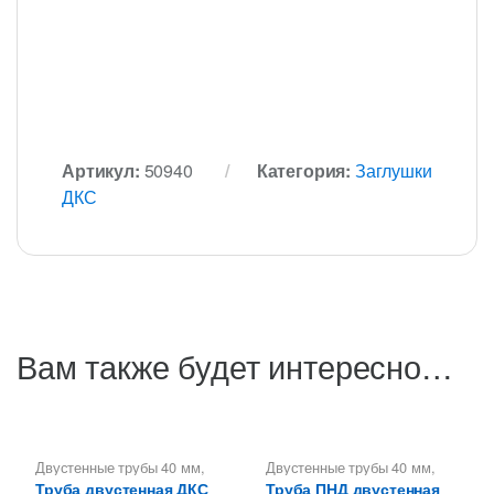
Артикул:
50940
Категория:
Заглушки
ДКС
Вам также будет интересно…
Двустенные трубы 40 мм
,
Двустенные трубы 40 мм
,
Трубы двустенные ДКС
Трубы двустенные ДКС
Труба двустенная ДКС
Труба ПНД двустенная