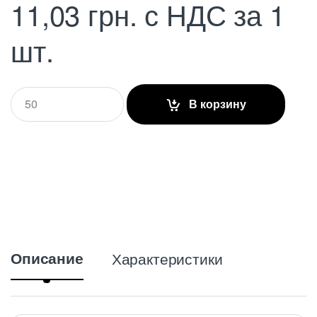
11,03
грн.
с НДС
за 1
шт.
Q
В корзину
u
a
n
t
i
t
y
Описание
Характеристики