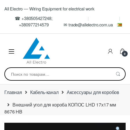
Skip
Skip
All Electro — Wiring Equipment for electrical work
to
to
navigation
content
☎ +380505427248;
+380977214579
✉ trade@allelectro.com.ua
0
Искать:
Главная
Кабель-канал
Аксессуары для коробов
Внешний угол для короба КОПОС LHD 17х17 мм
8676 HB