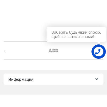
Виберіть будь-який спосіб,
щоб зв'язатися з нами!
B
r
a
n
Информация
d
s