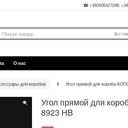
☎ +380505427248; +3
rch
та
О нас
сессуары для коробов
Угол прямой для короба КОП
Угол прямой для кор
8923 HB