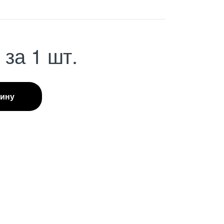
С
за 1 шт.
зину