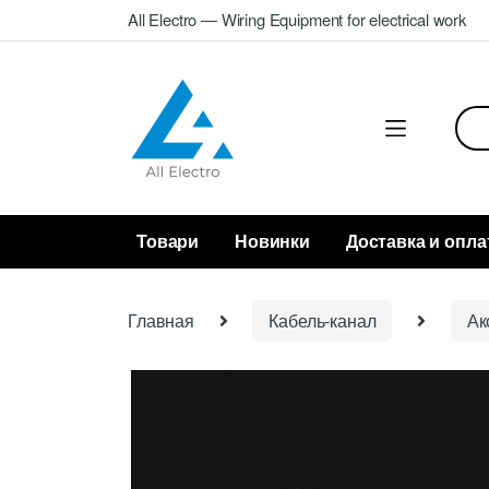
Skip
Skip
All Electro — Wiring Equipment for electrical work
to
to
navigation
content
Sea
for:
Товари
Новинки
Доставка и опла
Главная
Кабель-канал
Ак