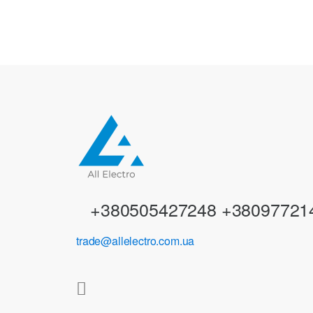
a
n
d
s
C
a
r
+380505427248 +38097721
o
trade@allelectro.com.ua
u
s