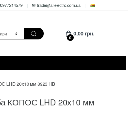
80977214579
✉ trade@allelectro.com.ua
0,00
грн.
0
ОС LHD 20х10 мм 8923 HB
оба КОПОС LHD 20х10 мм