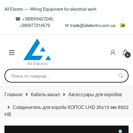
Skip
Skip
All Electro — Wiring Equipment for electrical work
to
to
navigation
content
☎ +380505427248;
+380977214579
✉ trade@allelectro.com.ua
0
Искать:
Главная
Кабель-канал
Аксессуары для коробов
Соединитель для короба КОПОС LHD 20х10 мм 8922
HB