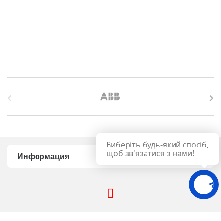
B
r
a
Виберіть будь-який спосіб,
n
щоб зв'язатися з нами!
Информация
d
s