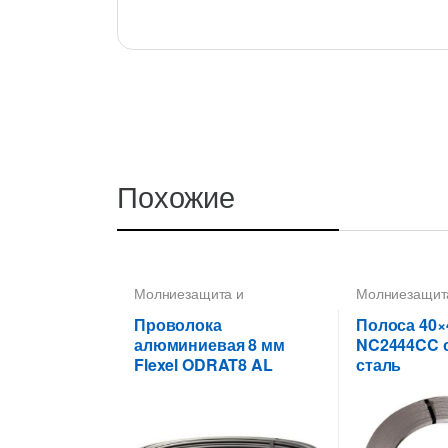
Похожие
Молниезащита и
Молниезащит
заземление
,
Проводники
,
заземление
,
Пруток-катанка 8 мм
Полоса 40X4
Проволока
Полоса 40×
алюминиевая 8 мм
NC2444CC 
Flexel ODRAT8 AL
сталь