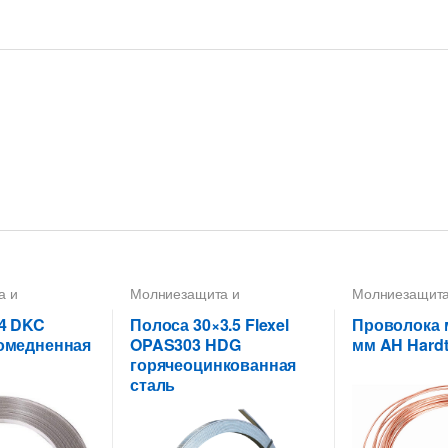
а и
Молниезащита и
Молниезащита
Полоса
,
заземление
,
Полоса
,
заземление
,
П
,
Проводники
Полоса 30X3,5
,
Проводники
Пруток-катанк
4 DKC
Полоса 30×3.5 Flexel
Проволока 
омедненная
OPAS303 HDG
мм AH Hard
горячеоцинкованная
сталь