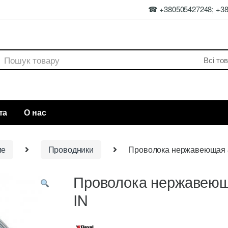
☎ +380505427248; +3
rch
та
О нас
ие
Проводники
Проволока нержавеющая 8
Проволока нержавеющ
IN