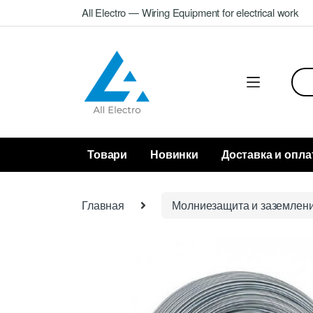
Skip
Skip
All Electro — Wiring Equipment for electrical work
to
to
navigation
content
Sea
for:
Товари
Новинки
Доставка и опла
Главная
Молниезащита и заземлен