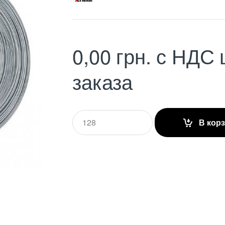
0,00
грн.
с НДС
заказа
Q
В кор
u
a
n
t
i
t
y