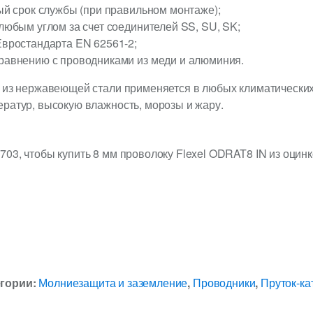
ый срок службы (при правильном монтаже);
любым углом за счет соединителей SS, SU, SK;
Евростандарта EN 62561-2;
равнению с проводниками из меди и алюминия.
N из нержавеющей стали применяется в любых климатически
ратур, высокую влажность, морозы и жару.
03, чтобы купить 8 мм проволоку Flexel ODRAT8 IN из оцин
егории:
Молниезащита и заземление
,
Проводники
,
Пруток-ка