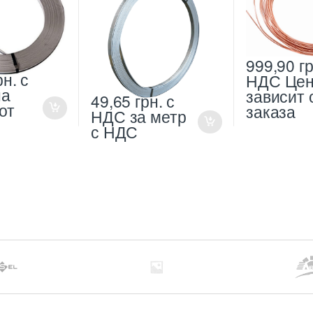
999,90
гр
рн.
с
НДС
Це
на
зависит 
49,65
грн.
с
от
заказа
НДС
за метр
с НДС