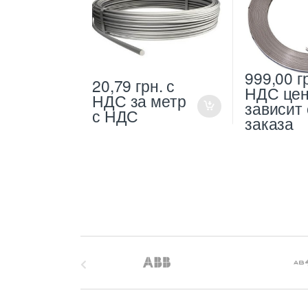
999,00
г
20,79
грн.
с
НДС
це
НДС
за метр
зависит 
с НДС
заказа
B
r