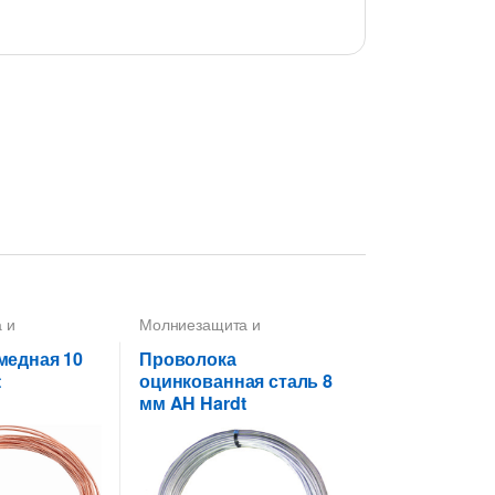
 и
Молниезащита и
роводники
,
заземление
,
Проводники
,
а 10 мм
Пруток-катанка 8 мм
медная 10
Проволока
t
оцинкованная сталь 8
мм AH Hardt