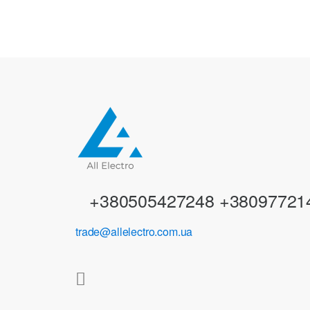
a
n
d
s
C
a
r
+380505427248 +38097721
o
trade@allelectro.com.ua
u
s