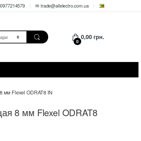
80977214579
✉ trade@allelectro.com.ua
0,00
грн.
0
 мм Flexel ODRAT8 IN
ая 8 мм Flexel ODRAT8