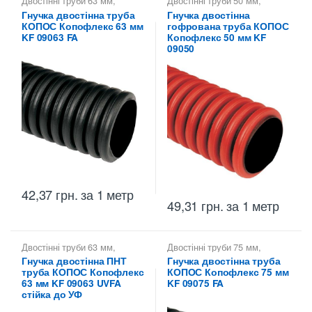
Двостінні труби 63 мм
,
Двостінні труби 50 мм
,
Копофлекс КОПОС — гнучкі
Копофлекс КОПОС — гнучкі
Гнучка двостінна труба
Гнучка двостінна
двостінні труби
,
Труби
двостінні труби
,
Труби
КОПОС Копофлекс 63 мм
гофрована труба КОПОС
двостінні KOPOS -
двостінні KOPOS -
Копофлекс Коподур
Копофлекс Коподур
KF 09063 FA
Копофлекс 50 мм KF
09050
42,37
грн.
за 1 метр
49,31
грн.
за 1 метр
Двостінні труби 63 мм
,
Двостінні труби 75 мм
,
Копофлекс КОПОС — гнучкі
Копофлекс КОПОС — гнучкі
Гнучка двостінна ПНТ
Гнучка двостінна труба
двостінні труби
,
Труби
двостінні труби
,
Труби
труба КОПОС Копофлекс
КОПОС Копофлекс 75 мм
двостінні KOPOS -
двостінні KOPOS -
Копофлекс Коподур
Копофлекс Коподур
63 мм KF 09063 UVFA
KF 09075 FA
стійка до УФ