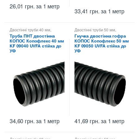
26,01
грн.
за 1 метр
33,41
грн.
за 1 метр
Двостінні труби 40 мм
,
Двостінні труби 50 мм
,
Копофлекс КОПОС — гнучкі
Копофлекс КОПОС — гнучкі
Труба ПНТ двостінна
Гнучка двостінна гофра
двостінні труби
,
Труби
двостінні труби
,
Труби
КОПОС Копофлекс 40 мм
КОПОС Копофлекс 50 мм
двостінні KOPOS -
двостінні KOPOS -
Копофлекс Коподур
Копофлекс Коподур
KF 09040 UVFA стійка до
KF 09050 UVFA стійка до
УФ
УФ
34,60
грн.
за 1 метр
41,69
грн.
за 1 метр