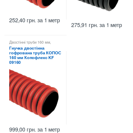
252,40
грн.
за 1 метр
275,91
грн.
за 1 метр
Двостінні труби 160 мм
,
Копофлекс КОПОС — гнучкі
Гнучка двостінна
двостінні труби
,
Труби
гофрована труба КОПОС
двостінні KOPOS -
Копофлекс Коподур
160 мм Копофлекс KF
09160
999,00
грн.
за 1 метр