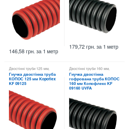
179,72
грн.
за 1 метр
146,58
грн.
за 1 метр
Двостінні труби 125 мм
,
Двостінні труби 160 мм
,
Копофлекс КОПОС — гнучкі
Копофлекс КОПОС — гнучкі
Гнучка двостінна труба
Гнучка двостінна
двостінні труби
,
Труби
двостінні труби
,
Труби
КОПОС 125 мм Kopoflex
гофрована труба КОПОС
двостінні KOPOS -
двостінні KOPOS -
Копофлекс Коподур
Копофлекс Коподур
KF 09125
160 мм Копофлекс KF
09160 UVFA