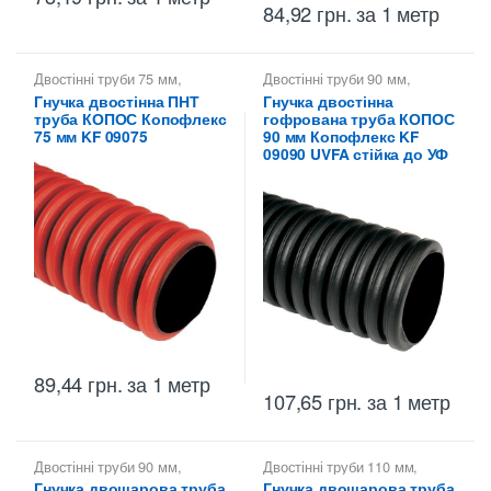
84,92
грн.
за 1 метр
Двостінні труби 75 мм
,
Двостінні труби 90 мм
,
Копофлекс КОПОС — гнучкі
Двостінні труби для
Гнучка двостінна ПНТ
Гнучка двостінна
двостінні труби
,
Труби
прокладки кабелю в землі
,
труба КОПОС Копофлекс
гофрована труба КОПОС
двостінні KOPOS -
Копофлекс КОПОС — гнучкі
Копофлекс Коподур
двостінні труби
,
Труби
75 мм KF 09075
90 мм Копофлекс KF
двостінні KOPOS -
09090 UVFA стійка до УФ
Копофлекс Коподур
89,44
грн.
за 1 метр
107,65
грн.
за 1 метр
Двостінні труби 90 мм
,
Двостінні труби 110 мм
,
Двостінні труби для
Копофлекс КОПОС — гнучкі
Гнучка двошарова труба
Гнучка двошарова труба