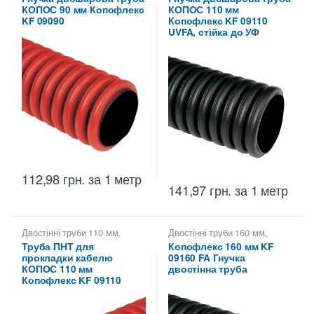
прокладки кабелю в землі
,
двостінні труби
,
Труби
КОПОС 90 мм Копофлекс
КОПОС 110 мм
Копофлекс КОПОС — гнучкі
двостінні KOPOS -
двостінні труби
,
Труби
Копофлекс Коподур
KF 09090
Копофлекс KF 09110
двостінні KOPOS -
UVFA, стійка до УФ
Копофлекс Коподур
112,98
грн.
за 1 метр
141,97
грн.
за 1 метр
Двостінні труби 110 мм
,
Двостінні труби 160 мм
,
Копофлекс КОПОС — гнучкі
Копофлекс КОПОС — гнучкі
Труба ПНТ для
Копофлекс 160 мм KF
двостінні труби
,
Труби
двостінні труби
,
Труби
прокладки кабелю
09160 FA Гнучка
двостінні KOPOS -
двостінні KOPOS -
Копофлекс Коподур
Копофлекс Коподур
КОПОС 110 мм
двостінна труба
Копофлекс KF 09110