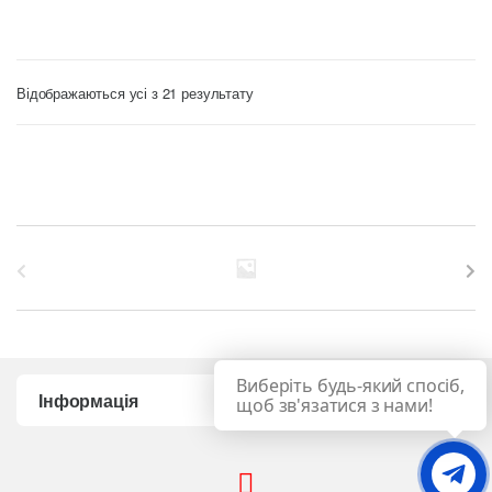
Сортування
Відображаються усі з 21 результату
за
ціною:
від
найнижчої
до
найвищої
B
r
a
Виберіть будь-який спосіб,
n
Інформація
щоб зв'язатися з нами!
d
Связь