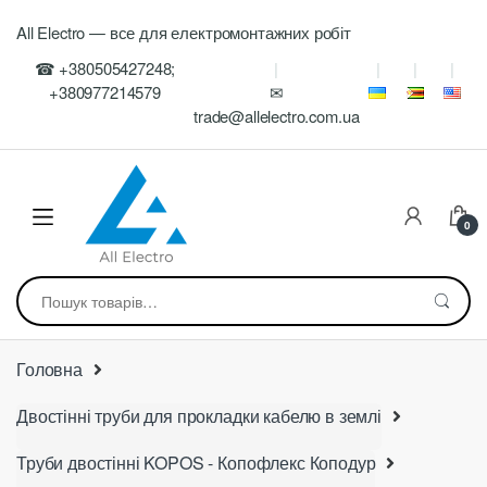
Skip
Skip
All Electro — все для електромонтажних робіт
to
to
navigation
content
☎ +380505427248;
+380977214579
✉
trade@allelectro.com.ua
0
Шукати:
Головна
Двостінні труби для прокладки кабелю в землі
Труби двостінні KOPOS - Копофлекс Коподур