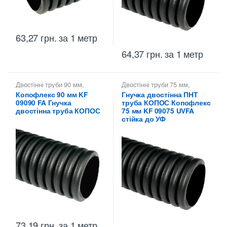
63,27
грн.
за 1 метр
64,37
грн.
за 1 метр
Двостінні труби 90 мм
,
Двостінні труби 75 мм
,
Двостінні труби для
Копофлекс КОПОС — гнучкі
Копофлекс 90 мм KF
Гнучка двостінна ПНТ
прокладки кабелю в землі
,
двостінні труби
,
Труби
09090 FA Гнучка
труба КОПОС Копофлекс
Копофлекс КОПОС — гнучкі
двостінні KOPOS -
двостінні труби
,
Труби
Копофлекс Коподур
двостінна труба КОПОС
75 мм KF 09075 UVFA
двостінні KOPOS -
стійка до УФ
Копофлекс Коподур
73,19
грн.
за 1 метр