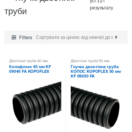
усі з 21
Сортува
результату
труби
за
ціною:
від
найнижч
Filters
до
найвищо
Двостінні труби 40 мм
,
Двостінні труби 50 мм
,
Копофлекс КОПОС — гнучкі
Копофлекс КОПОС — гнучкі
Копофлекс 40 мм KF
Гнучка двостінна труба
двостінні труби
,
Труби
двостінні труби
,
Труби
09040 FA KOPOFLEX
КОПОС KOPOFLEX 50 мм
двостінні KOPOS -
двостінні KOPOS -
Копофлекс Коподур
Копофлекс Коподур
KF 09050 FA