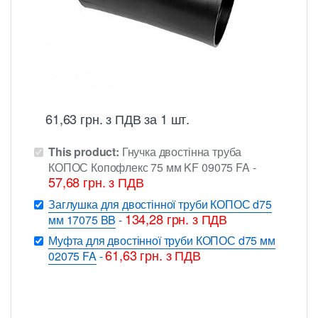
61,63
грн.
з ПДВ
за 1 шт.
This product:
Гнучка двостінна труба
КОПОС Копофлекс 75 мм KF 09075 FA
-
57,68
грн.
з ПДВ
Заглушка для двостінної труби КОПОС d75
134,28
грн.
з ПДВ
мм 17075 BB
-
Муфта для двостінної труби КОПОС d75 мм
61,63
грн.
з ПДВ
02075 FA
-