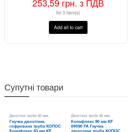
253,59
грн.
з ПДВ
for
3
item(s)
Add all to cart
Супутні товари
Двостінні труби 63 мм
,
Двостінні труби 90 мм
,
Копофлекс КОПОС — гнучкі
Двостінні труби для
Гнучка двостінна
Копофлекс 90 мм KF
двостінні труби
,
Труби
прокладки кабелю в землі
,
гофрована труба КОПОС
09090 FA Гнучка
двостінні KOPOS -
Копофлекс КОПОС — гнучкі
Копофлекс Коподур
двостінні труби
,
Труби
Копофлекс 63 мм KF
двостінна труба КОПОС