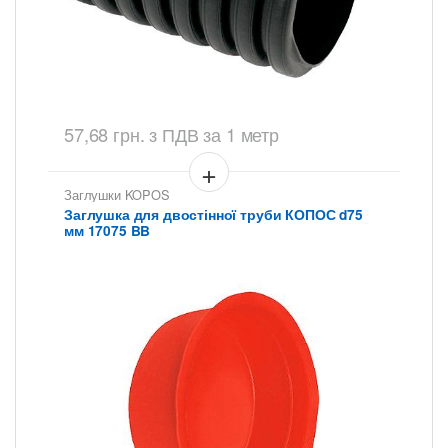
57,68
грн.
з ПДВ
за 1 метр
Заглушки KOPOS
Заглушка для двостінної труби КОПОС d75
мм 17075 BB