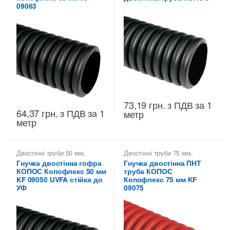
двостінні KOPOS -
09063
Копофлекс Коподур
73,19
грн.
з ПДВ
за 1
64,37
грн.
з ПДВ
за 1
метр
метр
Двостінні труби 50 мм
,
Двостінні труби 75 мм
,
Копофлекс КОПОС — гнучкі
Копофлекс КОПОС — гнучкі
Гнучка двостінна гофра
Гнучка двостінна ПНТ
двостінні труби
,
Труби
двостінні труби
,
Труби
КОПОС Копофлекс 50 мм
труба КОПОС
двостінні KOPOS -
двостінні KOPOS -
Копофлекс Коподур
Копофлекс Коподур
KF 09050 UVFA стійка до
Копофлекс 75 мм KF
УФ
09075