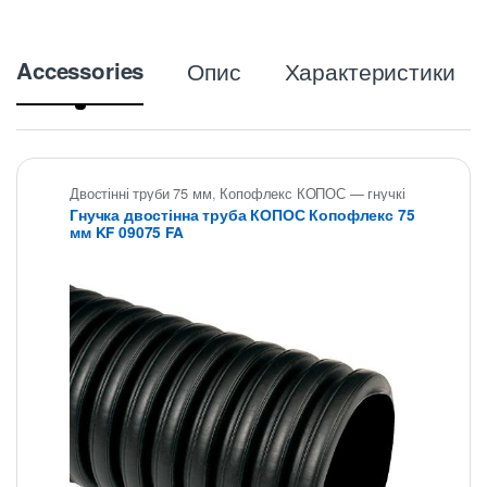
Accessories
Опис
Характеристики
Двостінні труби 75 мм
,
Копофлекс КОПОС — гнучкі
двостінні труби
,
Труби двостінні KOPOS - Копофлекс
Гнучка двостінна труба КОПОС Копофлекс 75
Коподур
мм KF 09075 FA