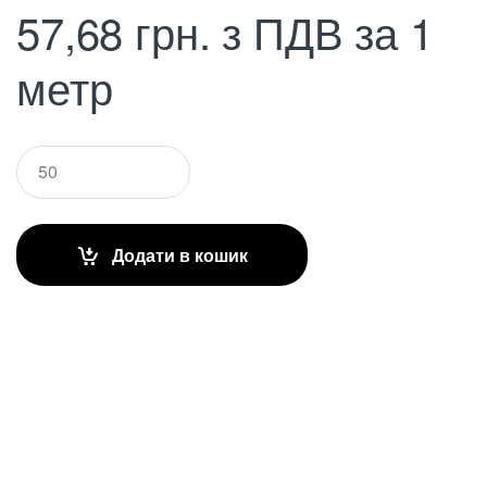
57,68
грн.
з ПДВ
за 1
метр
Q
u
a
n
t
Додати в кошик
i
t
y