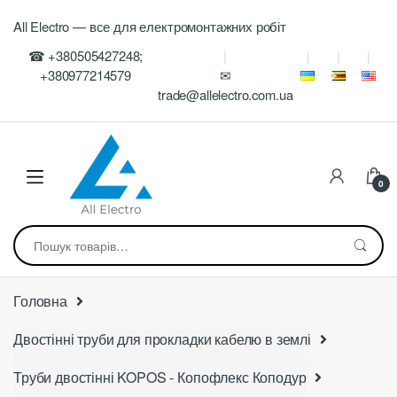
Skip
Skip
All Electro — все для електромонтажних робіт
to
to
navigation
content
☎ +380505427248;
+380977214579
✉
trade@allelectro.com.ua
0
Шукати:
Головна
Двостінні труби для прокладки кабелю в землі
Труби двостінні KOPOS - Копофлекс Коподур