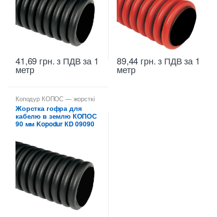
41,69
грн.
з ПДВ
за 1
89,44
грн.
з ПДВ
за 1
метр
метр
Коподур КОПОС — жорсткі
двостінні труби
,
Труби
Жорстка гофра для
двостінні KOPOS -
кабелю в землю КОПОС
Копофлекс Коподур
90 мм Kopodur КD 09090