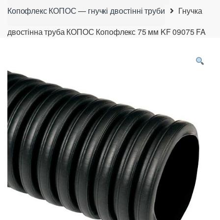
Копофлекс КОПОС — гнучкі двостінні труби
Гнучка
двостінна труба КОПОС Копофлекс 75 мм KF 09075 FA