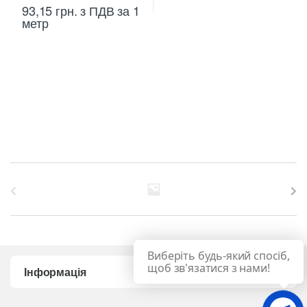
93,15
грн.
з ПДВ
за 1
метр
B
r
a
Виберіть будь-який спосіб,
n
щоб зв'язатися з нами!
Інформація
d