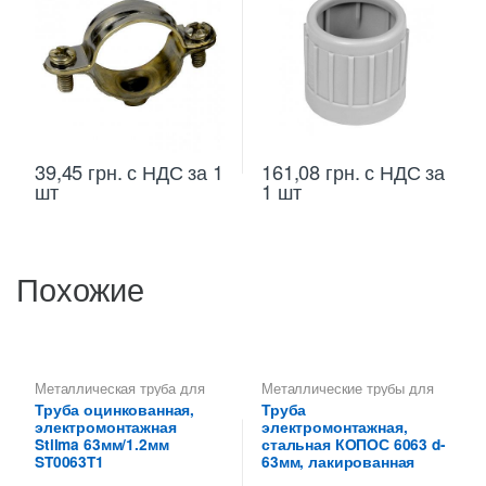
39,45
грн.
с НДС
за 1
161,08
грн.
с НДС
за
шт
1 шт
Похожие
Металлическая труба для
Металлические трубы для
кабеля
,
Металлические
электропроводки 63 мм
Труба оцинкованная,
Труба
трубы для электропроводки
электромонтажная
электромонтажная,
63 мм
,
Труба тонкостенная
для электропроводки
Stilma 63мм/1.2мм
стальная КОПОС 6063 d-
ST0063T1
63мм, лакированная