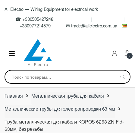
Skip
Skip
All Electro — Wiring Equipment for electrical work
to
to
navigation
content
☎ +380505427248;
+380977214579
✉ trade@allelectro.com.ua
0
Искать:
Главная
Металлическая труба для кабеля
Металлические трубы для электропроводки 63 мм
Труба металлическая для кабеля KOPOS 6263 ZN F d-
63мм, без резьбы