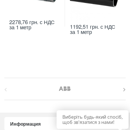
2278,76
грн.
с НДС
1192,51
грн.
с НДС
за 1 метр
за 1 метр
B
r
a
Виберіть будь-який спосіб,
n
щоб зв'язатися з нами!
Информация