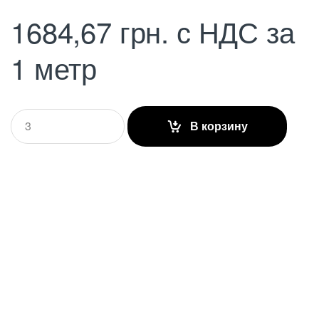
1684,67
грн.
с НДС
за
1 метр
Q
В корзину
u
a
n
t
i
t
y