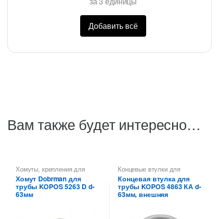
за
3
единицы
Добавить всё
Вам также будет интересно…
Хомуты, крепления для
Концевые втулки для
металлических труб КОПОС
металлических труб КОПОС
Хомут Dobrman для
Концевая втулка для
трубы KOPOS 5263 D d-
трубы KOPOS 4863 КА d-
63мм
63мм, внешняя