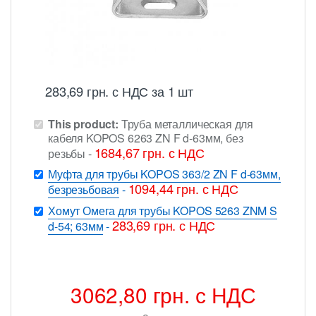
283,69
грн.
с НДС
за 1 шт
This product:
Труба металлическая для
кабеля KOPOS 6263 ZN F d-63мм, без
1684,67
грн.
с НДС
резьбы
-
Муфта для трубы KOPOS 363/2 ZN F d-63мм,
1094,44
грн.
с НДС
безрезьбовая
-
Хомут Омега для трубы KOPOS 5263 ZNM S
283,69
грн.
с НДС
d-54; 63мм
-
3062,80
грн.
с НДС