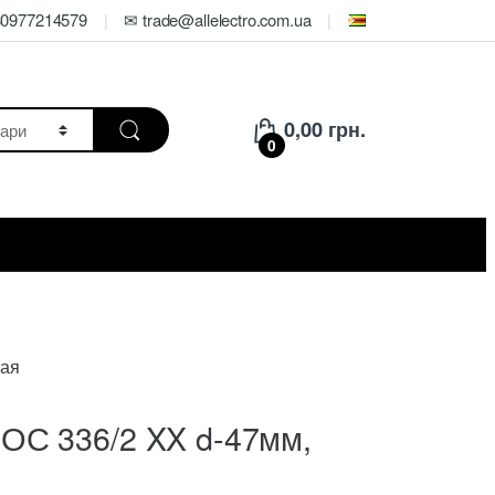
80977214579
✉ trade@allelectro.com.ua
0,00
грн.
0
вая
ОС 336/2 XX d-47мм,