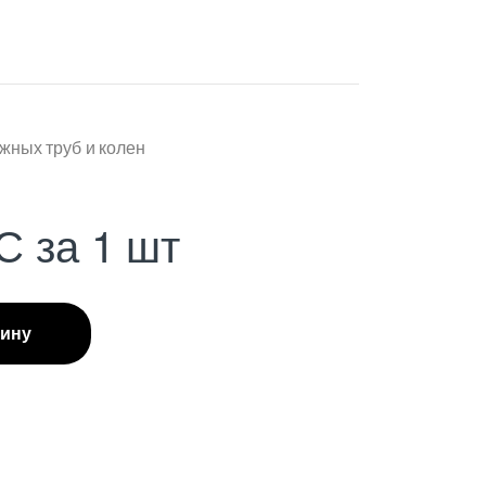
жных труб и колен
С
за 1 шт
зину