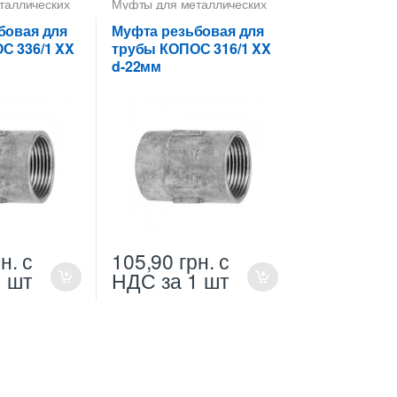
таллических
Муфты для металлических
труб КОПОС
бовая для
Муфта резьбовая для
С 336/1 XX
трубы КОПОС 316/1 XX
d-22мм
н.
с
105,90
грн.
с
1 шт
НДС
за 1 шт