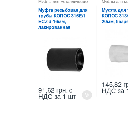
Муфты для металлических
Муфты для ме
труб КОПОС
труб КОПОС
Муфта резьбовая для
Муфта для
трубы КОПОС 316E/1
КОПОС 313/
ECZ d-16мм,
20мм, безр
лакированная
145,82
г
91,62
грн.
с
НДС
за 
НДС
за 1 шт