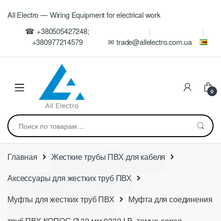
Skip
Skip
All Electro — Wiring Equipment for electrical work
to
to
navigation
content
☎ +380505427248;
+380977214579
✉ trade@allelectro.com.ua
0
Искать:
Главная
Жесткие трубы ПВХ для кабеля
Аксессуары для жестких труб ПВХ
Муфты для жестких труб ПВХ
Муфта для соединения
труб ПВХ КОПОС Ø 32 мм 0232 LB, темно-серая