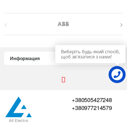
B
r
a
Виберіть будь-який спосіб,
n
щоб зв'язатися з нами!
Информация
d
s
C
+380505427248
a
+380977214579
r