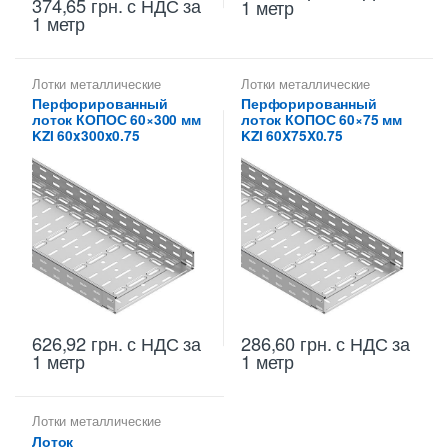
374,65
грн.
с НДС
за
1 метр
1 метр
Лотки металлические
Лотки металлические
высотой 60 мм
,
высотой 60 мм
,
Перфорированный
Перфорированный
Перфорированные лотки
Перфорированные лотки
лоток КОПОС 60×300 мм
лоток КОПОС 60×75 мм
высотой 60 мм
высотой 60 мм
KZI 60x300x0.75
KZI 60X75X0.75
626,92
грн.
с НДС
за
286,60
грн.
с НДС
за
1 метр
1 метр
Лотки металлические
высотой 60 мм
,
Лоток
Неперфорированные лотки