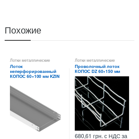
Похожие
Лотки металлические
Лотки металлические
высотой 60 мм
,
высотой 60 мм
,
Лоток
Проволочный лоток
Неперфорированные лотки
Проволочные лотки высотой
неперфорированный
КОПОС DZ 60×150 мм
высотой 60 мм
60 мм
КОПОС 60×100 мм KZIN
680,61
грн.
с НДС
за