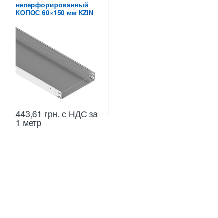
неперфорированный
высотой 60 мм
КОПОС 60×150 мм KZIN
443,61
грн.
с НДС
за
1 метр