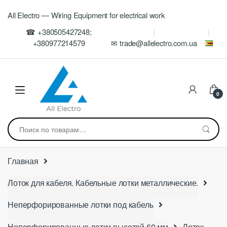
Skip
Skip
All Electro — Wiring Equipment for electrical work
to
to
navigation
content
☎ +380505427248;
+380977214579
✉ trade@allelectro.com.ua
0
Искать:
Главная
Лоток для кабеля. Кабельные лотки металлические.
Неперфорированные лотки под кабель
Неперфорированные лотки высотой 60 мм
Лоток