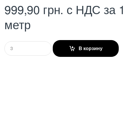
999,90
грн.
с НДС
за 1
метр
Q
В корзину
u
a
n
t
i
t
y