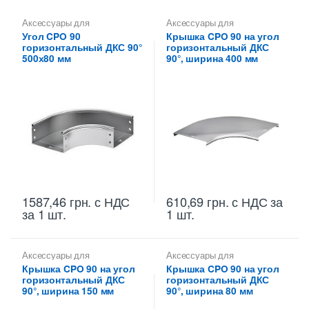
Аксессуары для
Аксессуары для
металлических лотков
,
Углы
металлических лотков
,
Угол CPO 90
Крышка CPO 90 на угол
для цельных,
Крышки на повороты,
горизонтальный ДКС 90°
горизонтальный ДКС
перфорированных лотков
ответвители
500х80 мм
90°, ширина 400 мм
1587,46
грн.
с НДС
610,69
грн.
с НДС
за
за 1 шт.
1 шт.
Аксессуары для
Аксессуары для
металлических лотков
,
металлических лотков
,
Крышка CPO 90 на угол
Крышка CPO 90 на угол
Крышки на повороты,
Крышки на повороты,
горизонтальный ДКС
горизонтальный ДКС
ответвители
ответвители
90°, ширина 150 мм
90°, ширина 80 мм