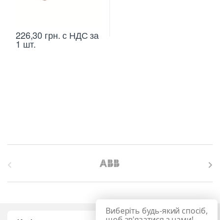
226,30
грн.
с НДС
за
1 шт.
B
r
a
Виберіть будь-який спосіб,
щоб зв'язатися з нами!