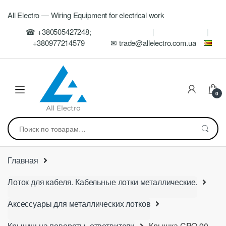
Skip
Skip
All Electro — Wiring Equipment for electrical work
to
to
navigation
content
☎ +380505427248;
+380977214579
✉ trade@allelectro.com.ua
0
Искать:
Главная
Лоток для кабеля. Кабельные лотки металлические.
Аксессуары для металлических лотков
Крышки на повороты, ответвители
Крышка CPO 90