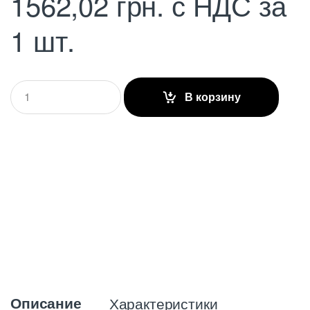
1562,02
грн.
с НДС
за
1 шт.
Q
В корзину
u
a
n
t
i
t
y
Описание
Характеристики