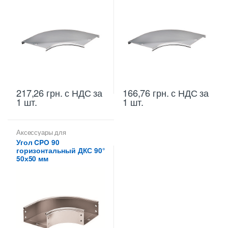
217,26
грн.
с НДС
за
166,76
грн.
с НДС
за
1 шт.
1 шт.
Аксессуары для
металлических лотков
,
Углы
Угол CPO 90
для цельных,
горизонтальный ДКС 90°
перфорированных лотков
50х50 мм