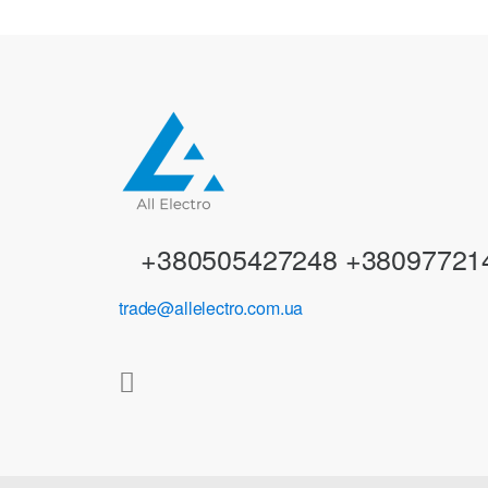
n
d
s
C
a
r
+380505427248 +38097721
o
trade@allelectro.com.ua
u
s
e