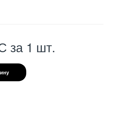
С
за 1 шт.
зину