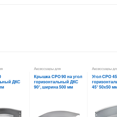
ля
Аксессуары для
Аксессуары дл
х лотков
,
Углы
металлических лотков
,
металлических
Крышки на повороты,
для цельных,
0
Крышка CPO 90 на угол
Угол CPO 45
ных лотков
ответвители
перфорирован
льный ДКС
горизонтальный ДКС
горизонтал
мм
90°, ширина 500 мм
45° 50х50 м