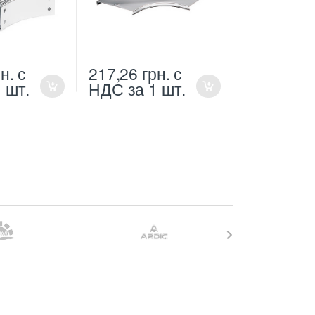
н.
с
217,26
грн.
с
1 шт.
НДС
за 1 шт.