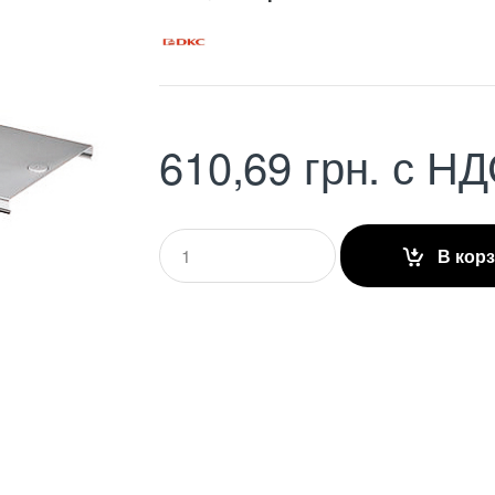
610,69
грн.
с НД
Q
В кор
u
a
n
t
i
t
y