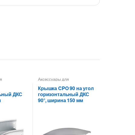
я
Аксессуары для
 лотков
,
Углы
металлических лотков
,
Крышки на повороты,
Крышка CPO 90 на угол
ных лотков
ответвители
ьный ДКС
горизонтальный ДКС
м
90°, ширина 150 мм