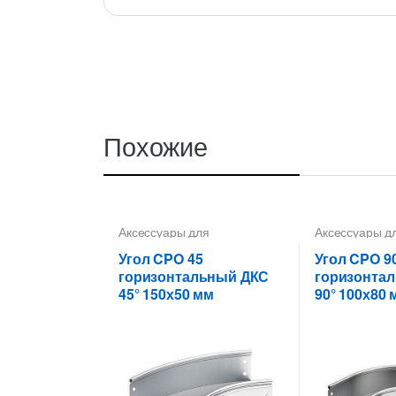
Похожие
Аксессуары для
Аксессуары д
металлических лотков
,
Углы
металлически
для цельных,
для цельных,
Угол CPO 45
Угол CPO 9
перфорированных лотков
перфорирован
горизонтальный ДКС
горизонта
45° 150х50 мм
90° 100х80 