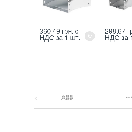
360,49
грн.
с
298,67
г
НДС
за 1 шт.
НДС
за 
B
r
a