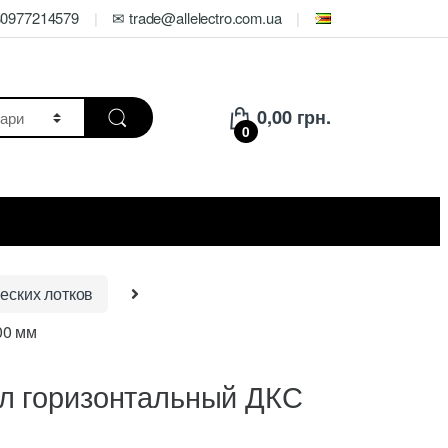
80977214579
✉ trade@allelectro.com.ua
0,00
грн.
0
еских лотков
00 мм
л горизонтальный ДКС