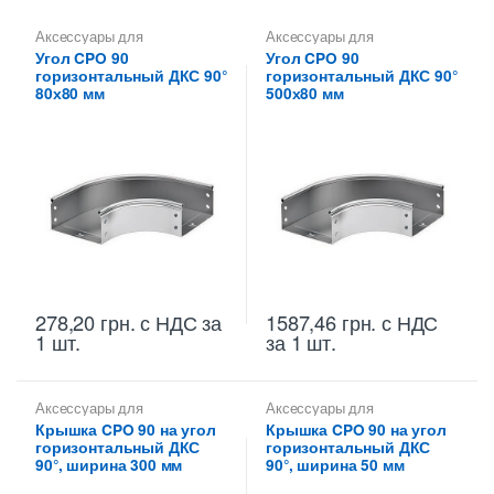
Аксессуары для
Аксессуары для
металлических лотков
,
Углы
металлических лотков
,
Углы
Угол CPO 90
Угол CPO 90
для цельных,
для цельных,
горизонтальный ДКС 90°
горизонтальный ДКС 90°
перфорированных лотков
перфорированных лотков
80х80 мм
500х80 мм
278,20
грн.
с НДС
за
1587,46
грн.
с НДС
1 шт.
за 1 шт.
Аксессуары для
Аксессуары для
металлических лотков
,
металлических лотков
,
Крышка CPO 90 на угол
Крышка CPO 90 на угол
Крышки на повороты,
Крышки на повороты,
горизонтальный ДКС
горизонтальный ДКС
ответвители
ответвители
90°, ширина 300 мм
90°, ширина 50 мм