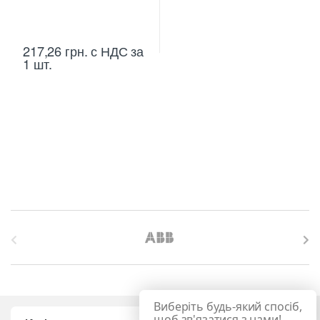
217,26
грн.
с НДС
за
1 шт.
B
r
a
Виберіть будь-який спосіб,
щоб зв'язатися з нами!