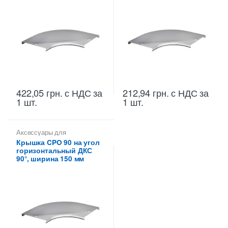
422,05
грн.
с НДС
за
212,94
грн.
с НДС
за
1 шт.
1 шт.
Аксессуары для
металлических лотков
,
Крышка CPO 90 на угол
Крышки на повороты,
горизонтальный ДКС
ответвители
90°, ширина 150 мм