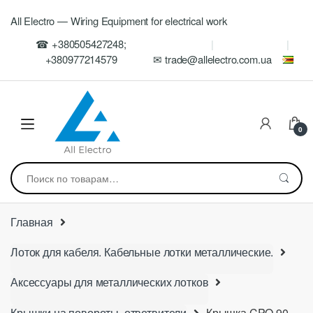
Skip
Skip
All Electro — Wiring Equipment for electrical work
to
to
navigation
content
☎ +380505427248;
+380977214579
✉ trade@allelectro.com.ua
0
Искать:
Главная
Лоток для кабеля. Кабельные лотки металлические.
Аксессуары для металлических лотков
Крышки на повороты, ответвители
Крышка CPO 90