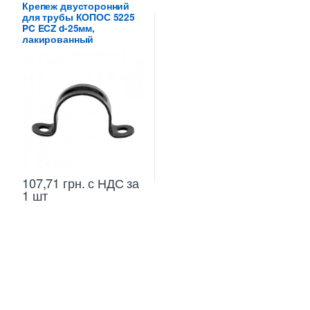
металлических труб КОПОС
Крепеж двусторонний
для трубы КОПОС 5225
PC ECZ d-25мм,
лакированный
107,71
грн.
с НДС
за
1 шт