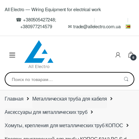
Skip
Skip
All Electro — Wiring Equipment for electrical work
to
to
navigation
content
☎ +380505427248;
+380977214579
✉ trade@allelectro.com.ua
0
Искать:
Главная
Металлическая труба для кабеля
Аксессуары для металлических труб
Хомуты, крепления для металлических труб КОПОС
Крепеж двусторонний для трубы КОПОС 5213 PC S d-