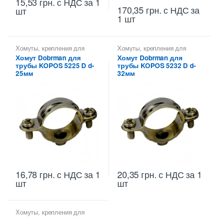
15,53
грн.
с НДС
за 1
170,35
грн.
с НДС
за
шт
1 шт
Хомуты, крепления для
Хомуты, крепления для
металлических труб КОПОС
металлических труб КОПОС
Хомут Dobrman для
Хомут Dobrman для
трубы KOPOS 5225 D d-
трубы KOPOS 5232 D d-
25мм
32мм
16,78
грн.
с НДС
за 1
20,35
грн.
с НДС
за 1
шт
шт
Хомуты, крепления для