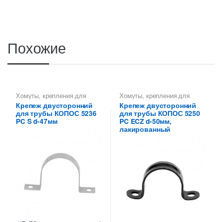
Похожие
Хомуты, крепления для
Хомуты, крепления для
металлических труб КОПОС
металлических труб КОПОС
Крепеж двусторонний
Крепеж двусторонний
для трубы КОПОС 5236
для трубы КОПОС 5250
PC S d-47мм
PC ECZ d-50мм,
лакированный